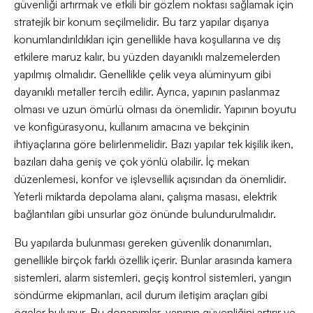
güvenliği artırmak ve etkili bir gözlem noktası sağlamak için
stratejik bir konum seçilmelidir. Bu tarz yapılar dışarıya
konumlandırıldıkları için genellikle hava koşullarına ve dış
etkilere maruz kalır, bu yüzden dayanıklı malzemelerden
yapılmış olmalıdır. Genellikle çelik veya alüminyum gibi
dayanıklı metaller tercih edilir. Ayrıca, yapının paslanmaz
olması ve uzun ömürlü olması da önemlidir. Yapının boyutu
ve konfigürasyonu, kullanım amacına ve bekçinin
ihtiyaçlarına göre belirlenmelidir. Bazı yapılar tek kişilik iken,
bazıları daha geniş ve çok yönlü olabilir. İç mekan
düzenlemesi, konfor ve işlevsellik açısından da önemlidir.
Yeterli miktarda depolama alanı, çalışma masası, elektrik
bağlantıları gibi unsurlar göz önünde bulundurulmalıdır.
Bu yapılarda bulunması gereken güvenlik donanımları,
genellikle birçok farklı özellik içerir. Bunlar arasında kamera
sistemleri, alarm sistemleri, geçiş kontrol sistemleri, yangın
söndürme ekipmanları, acil durum iletişim araçları gibi
ögeler bulunur. Bu donanımlar, yapının güvenliğini artırır ve