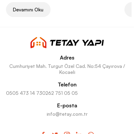
Devamını Oku
D
Adres
Cumhuriyet Mah. Turgut Özel Cad. No:54 Çayırova /
Kocaeli
Telefon
0505 473 14 73
0262 751 05 05
E-posta
info@tetay.com.tr