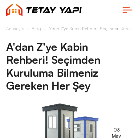
Anasayfa
Blog
A'dan Z'ye Kabin Rehberi! Seçimden Kurulum
A'dan Z'ye Kabin
Rehberi! Seçimden
Kuruluma Bilmeniz
Gereken Her Şey
03
May