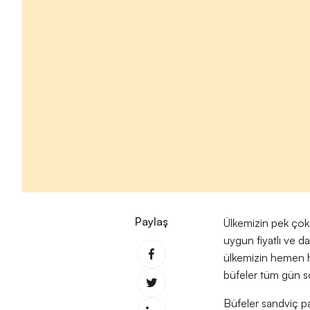
Paylaş
Ülkemizin pek çok f
uygun fiyatlı ve d
ülkemizin hemen h
büfeler tüm gün so
Büfeler sandviç pa