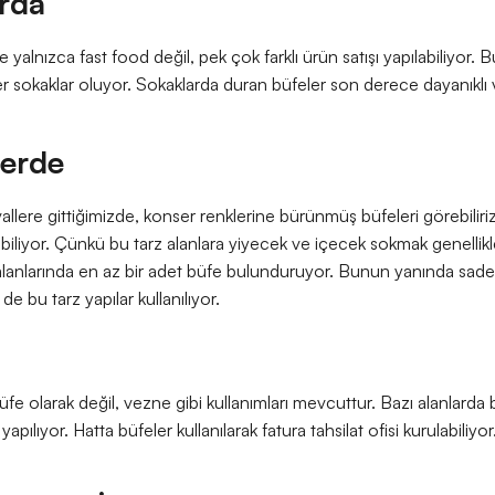
rda
e yalnızca fast food değil, pek çok farklı ürün satışı yapılabiliyor.
 sokaklar oluyor. Sokaklarda duran büfeler son derece dayanıklı v
lerde
llere gittiğimizde, konser renklerine bürünmüş büfeleri görebiliriz. 
abiliyor. Çünkü bu tarz alanlara yiyecek ve içecek sokmak genellik
alanlarında en az bir adet büfe bulunduruyor. Bunun yanında sadece
de bu tarz yapılar kullanılıyor.
fe olarak değil, vezne gibi kullanımları mevcuttur. Bazı alanlarda bi
yapılıyor. Hatta büfeler kullanılarak fatura tahsilat ofisi kurulabiliyor