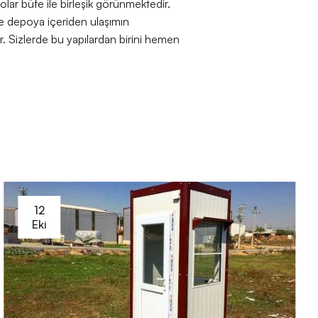
lar büfe ile birleşik görünmektedir.
kle depoya içeriden ulaşımın
or. Sizlerde bu yapılardan birini hemen
12
Eki