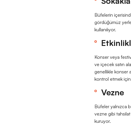
Sokakla
Büfelerin içerisind
gördüğümüz yerler
kullanılıyor.
Etkinlik
Konser veya festiva
ve içecek satın al
genellikle konser 
kontrol etmek için 
Vezne
Büfeler yalnızca bü
vezne gibi tahsilat 
kuruyor.