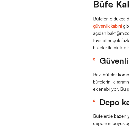
Büfe Kab
Büfeler, oldukça da
güvenlik kabini
gibi
açıdan baktığımızd
tuvaletler çok fazl
büfeler ile birlikte 
Güvenli
Bazı büfeler kompl
büfelerin iki taraf
eklenebiliyor. Bu ş
Depo ka
Büfelerde bazen yi
deponun büyüklüğü