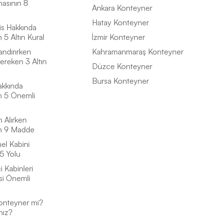
masının 8
Ankara Konteyner
Hatay Konteyner
is Hakkında
5 Altın Kural
İzmir Konteyner
andırırken
Kahramanmaraş Konteyner
ereken 3 Altın
Düzce Konteyner
Bursa Konteyner
akkında
n 5 Önemli
n Alırken
n 9 Madde
el Kabini
5 Yolu
 Kabinleri
si Önemli
onteyner mi?
nız?