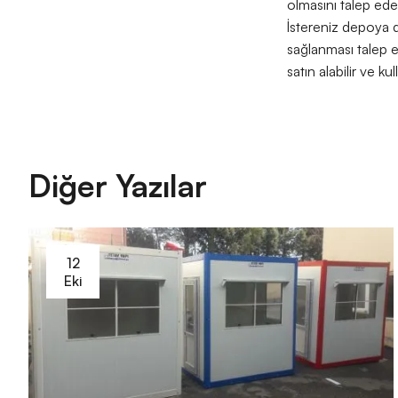
olmasını talep ede
İstereniz depoya d
sağlanması talep ed
satın alabilir ve ku
Diğer Yazılar
12
Eki