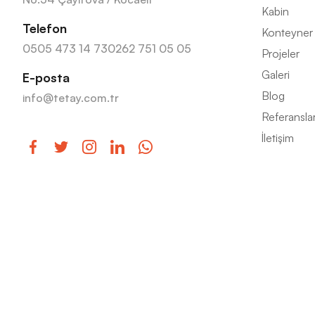
Kabin
Telefon
Konteyner
0505 473 14 73
0262 751 05 05
Projeler
Galeri
E-posta
Blog
info@tetay.com.tr
Referansla
İletişim