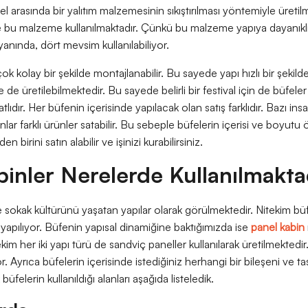
nel arasında bir yalıtım malzemesinin sıkıştırılması yöntemiyle üreti
 bu malzeme kullanılmaktadır. Çünkü bu malzeme yapıya dayanıklılı
yanında, dört mevsim kullanılabiliyor.
k kolay bir şekilde montajlanabilir. Bu sayede yapı hızlı bir şekilde 
de de üretilebilmektedir. Bu sayede belirli bir festival için de büfeler 
lıdır. Her büfenin içerisinde yapılacak olan satış farklıdır. Bazı ins
nlar farklı ürünler satabilir. Bu sebeple büfelerin içerisi ve boyutu ö
birini satın alabilir ve işinizi kurabilirsiniz.
inler Nerelerde Kullanılmakta
 sokak kültürünü yaşatan yapılar olarak görülmektedir. Nitekim b
ı yapılıyor. Büfenin yapısal dinamiğine baktığımızda ise
panel kabin
ekim her iki yapı türü de sandviç paneller kullanılarak üretilmekted
yor. Ayrıca büfelerin içerisinde istediğiniz herhangi bir bileşeni ve 
 büfelerin kullanıldığı alanları aşağıda listeledik.