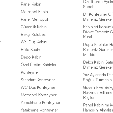
Özellikerde Ayrıl
Panel Kabin
Sebebi
Metropol Kabin
Bir Konteyner Of
Panel Metropol
Bilmeniz Gereken 
Güvenlik Kabini
Kabinleri Konuml
Dikkat Etmeniz G
Bekçi Kulübesi
Kural
r
Wc-Duş Kabini
Depo Kabinler H
Büfe Kabin
Bilmeniz Gereke
Madde
Depo Kabin
Bekci Kabini Satı
Özel Üretim Kabinler
Bilmeniz Gereke
Konteyner
Yaz Aylarında Pan
Standart Konteyner
Soğuk Tutmanın 
WC Duş Konteyner
Güvenlik ve Bekçi
Hakkında Bilinme
Metropol Konteyner
Bilgiler
Yemekhane Konteyner
Panel Kabin mi K
Yatakhane Konteyner
Hangisini Almalısı