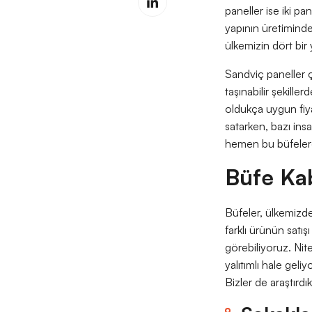
paneller ise iki pa
yapının üretiminde
ülkemizin dört bir 
Sandviç paneller ço
taşınabilir şekiller
oldukça uygun fiyat
satarken, bazı insa
hemen bu büfelerden 
Büfe Kab
Büfeler, ülkemizde
farklı ürünün satış
görebiliyoruz. Nit
yalıtımlı hale geli
Bizler de araştırdık