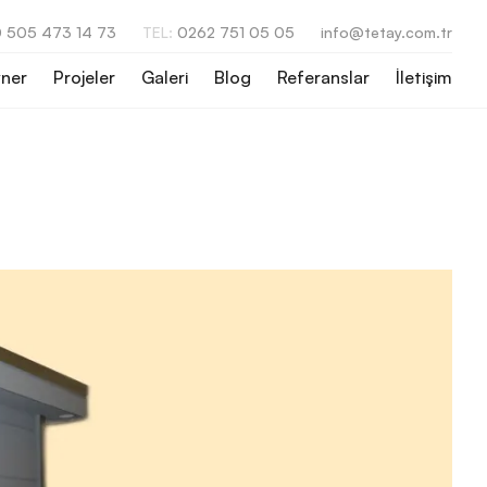
 505 473 14 73
TEL:
0262 751 05 05
info@tetay.com.tr
ner
Projeler
Galeri
Blog
Referanslar
İletişim