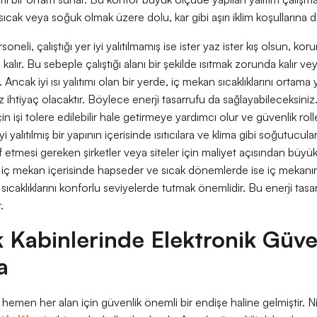
rı sıcak veya soğuk olmak üzere dolu, kar gibi aşırı iklim koşullarına d
neli, çalıştığı yer iyi yalıtılmamış ise ister yaz ister kış olsun, ko
lır. Bu sebeple çalıştığı alanı bir şekilde ısıtmak zorunda kalır vey
 Ancak iyi ısı yalıtımı olan bir yerde, iç mekan sıcaklıklarını ortam
z ihtiyaç olacaktır. Böylece enerji tasarrufu da sağlayabileceksiniz
çin işi tolere edilebilir hale getirmeye yardımcı olur ve güvenlik rol
İyi yalıtılmış bir yapının içerisinde ısıtıcılara ve klima gibi soğutucu
 etmesi gereken şirketler veya siteler için maliyet açısından büyük b
ı iç mekan içerisinde hapseder ve sıcak dönemlerde ise iç mekanın
ıcaklıklarını konforlu seviyelerde tutmak önemlidir. Bu enerji tasar
r.
 Kabinlerinde Elektronik Güve
a
men her alan için güvenlik önemli bir endişe haline gelmiştir. Ni