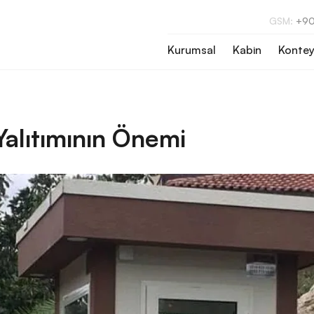
GSM:
+90
Kurumsal
Kabin
Kontey
Yalıtımının Önemi