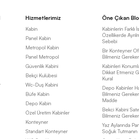
l
Hizmetlerimiz
Öne Çıkan Blo
a
Kabin
Kabinlerin Farklı 
Özellikerde Ayrıl
Panel Kabin
Sebebi
Metropol Kabin
Bir Konteyner Of
Panel Metropol
Bilmeniz Gereken 
Güvenlik Kabini
Kabinleri Konuml
Dikkat Etmeniz G
Bekçi Kulübesi
Kural
r
Wc-Duş Kabini
Depo Kabinler H
Büfe Kabin
Bilmeniz Gereke
Madde
Depo Kabin
Bekci Kabini Satı
Özel Üretim Kabinler
Bilmeniz Gereke
Konteyner
Yaz Aylarında Pan
Standart Konteyner
Soğuk Tutmanın 