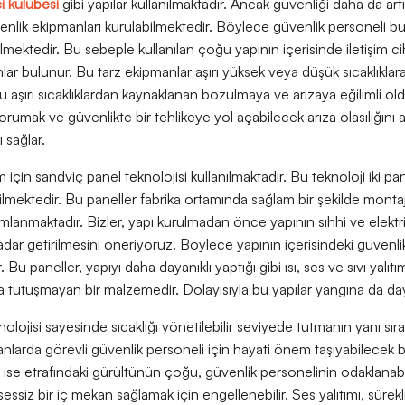
i kulübesi
gibi yapılar kullanılmaktadır. Ancak güvenliği daha da art
venlik ekipmanları kurulabilmektedir. Böylece güvenlik personeli bu 
lmektedir. Bu sebeple kullanılan çoğu yapının içerisinde iletişim ci
lar bulunur. Bu tarz ekipmanlar aşırı yüksek veya düşük sıcaklıklara
aşırı sıcaklıklardan kaynaklanan bozulmaya ve arızaya eğilimli old
rumak ve güvenlikte bir tehlikeye yol açabilecek arıza olasılığını 
ı sağlar.
m için sandviç panel teknolojisi kullanılmaktadır. Bu teknoloji iki pa
lmektedir. Bu paneller fabrika ortamında sağlam bir şekilde montajı
anmaktadır. Bizler, yapı kurulmadan önce yapının sıhhi ve elektrik
dar getirilmesini öneriyoruz. Böylece yapının içerisindeki güvenlik 
 Bu paneller, yapıyı daha dayanıklı yaptığı gibi ısı, ses ve sıvı yalıt
tutuşmayan bir malzemedir. Dolayısıyla bu yapılar yangına da dayan
olojisi sayesinde sıcaklığı yönetilebilir seviyede tutmanın yanı s
anlarda görevli güvenlik personeli için hayati önem taşıyabilecek bi
mış ise etrafındaki gürültünün çoğu, güvenlik personelinin odaklanab
ssiz bir iç mekan sağlamak için engellenebilir. Ses yalıtımı, sürekli d