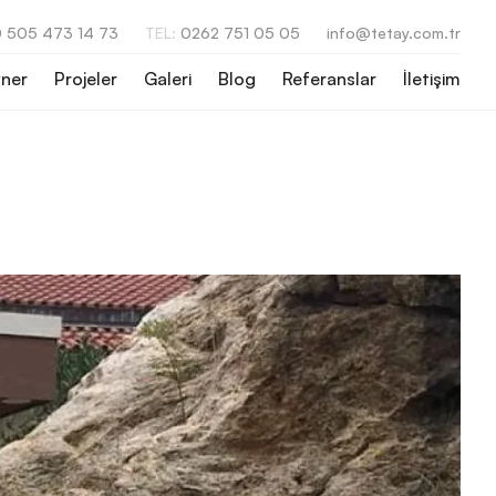
 505 473 14 73
TEL:
0262 751 05 05
info@tetay.com.tr
ner
Projeler
Galeri
Blog
Referanslar
İletişim