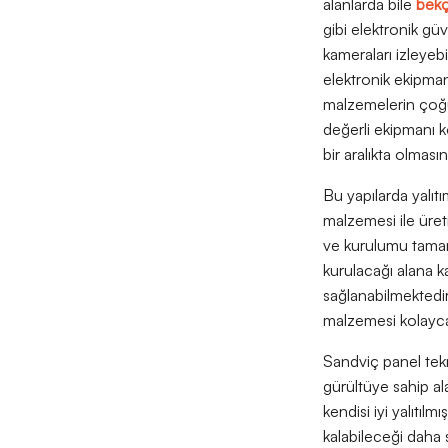
alanlarda bile
bekç
gibi elektronik gü
kameraları izleyebi
elektronik ekipman
malzemelerin çoğu 
değerli ekipmanı ko
bir aralıkta olmasın
Bu yapılarda yalıtı
malzemesi ile üreti
ve kurulumu tamaml
kurulacağı alana ka
sağlanabilmektedir.
malzemesi kolayca 
Sandviç panel tekn
gürültüye sahip al
kendisi iyi yalıtıl
kalabileceği daha se