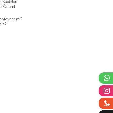
 Kabinleri
si Önemli
onteyner mi?
nız?