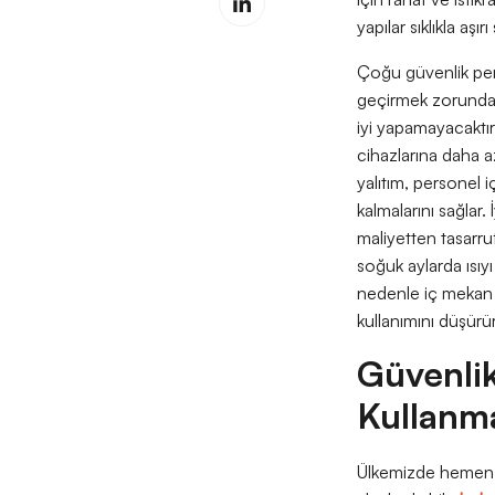
yapılar sıklıkla aşı
Çoğu güvenlik perso
geçirmek zorunda ka
iyi yapamayacaktır.
cihazlarına daha a
yalıtım, personel i
kalmalarını sağlar. 
maliyetten tasarruf
soğuk aylarda ısıy
nedenle iç mekan s
kullanımını düşürü
Güvenlik
Kullanm
Ülkemizde hemen he