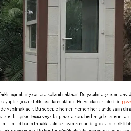
rklı taşınabilir yapı türü kullanılmaktadır. Bu yapılar dışarıdan bakı
u yapılar çok estetik tasarlanmaktadır. Bu yapılardan birisi de
güve
kilde yapılmaktadır. Bu sebeple hemen hemen her alanda satın alınara
nı, ister bir şirket tesisi veya bir plaza olsun, herhangi bir sitenin ön
personelini barındırmakla kalmaz, aynı zamanda görevlerin etkili bir
krarlı bir ortam sunar. Bu konfor büyük ölçüde yapılan yalıtım çalış