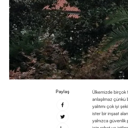
Paylaş
Ülkemizde birçok fa
anlaşılmaz çünkü b
yalıtımı çok iyi şe
ister bir inşaat ala
yalnızca güvenlik 
için rahat ve isti