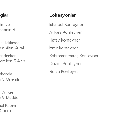
glar
Lokasyonlar
İsim ve
İstanbul Konteyner
masının 8
Ankara Konteyner
Hatay Konteyner
is Hakkında
5 Altın Kural
İzmir Konteyner
andırırken
Kahramanmaraş Konteyner
ereken 3 Altın
Düzce Konteyner
Bursa Konteyner
akkında
n 5 Önemli
n Alırken
n 9 Madde
el Kabini
5 Yolu