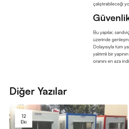
çalıştırabileceği 
Güvenlik
Bu yapılar, sandviç
üzerinde genleşme 
Dolayısıyla tüm ya
yalıtımlı bir yapı
oranını en aza indir
Diğer Yazılar
12
Eki