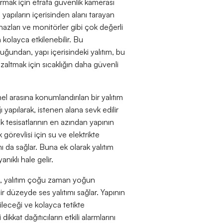
ırmak için etrafa güvenlik kamerası
yapıların içerisinden alanı tarayan
hazları ve monitörler gibi çok değerli
 kolayca etkilenebilir. Bu
uğundan, yapı içerisindeki yalıtım, bu
azaltmak için sıcaklığın daha güvenli
nel arasına konumlandırılan bir yalıtım
 yapılarak, istenen alana sevk edilir
 tesisatlarının en azından yapının
görevlisi için su ve elektrikte
ımı da sağlar. Buna ek olarak yalıtım
ıklı hale gelir.
ıra, yalıtım çoğu zaman yoğun
r düzeyde ses yalıtımı sağlar. Yapının
ileceği ve kolayca tetikte
ikkat dağıtıcıların etkili alarmlarını