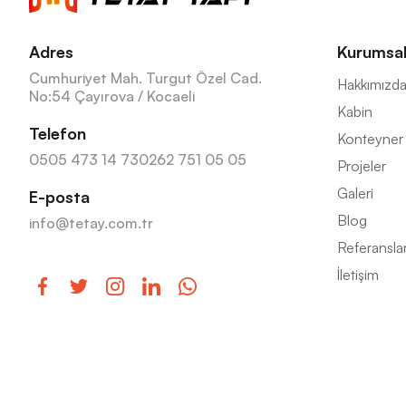
Adres
Kurumsa
Cumhuriyet Mah. Turgut Özel Cad.
Hakkımızd
No:54 Çayırova / Kocaeli
Kabin
Telefon
Konteyner
0505 473 14 73
0262 751 05 05
Projeler
Galeri
E-posta
Blog
info@tetay.com.tr
Referansla
İletişim