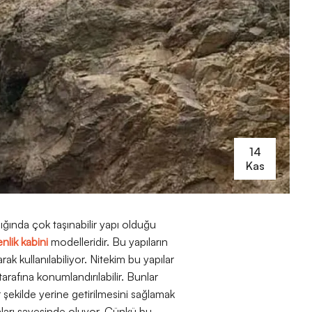
14
Kas
ldığında çok taşınabilir yapı olduğu
nlik kabini
modelleridir. Bu yapıların
k kullanılabiliyor. Nitekim bu yapılar
 tarafına konumlandırılabilir. Bunlar
 şekilde yerine getirilmesini sağlamak
maları sayesinde oluyor. Çünkü bu