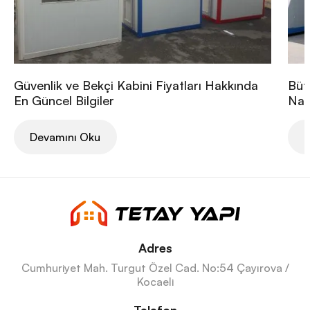
Güvenlik ve Bekçi Kabini Fiyatları Hakkında
Büt
En Güncel Bilgiler
Nası
Devamını Oku
D
Adres
Cumhuriyet Mah. Turgut Özel Cad. No:54 Çayırova /
Kocaeli