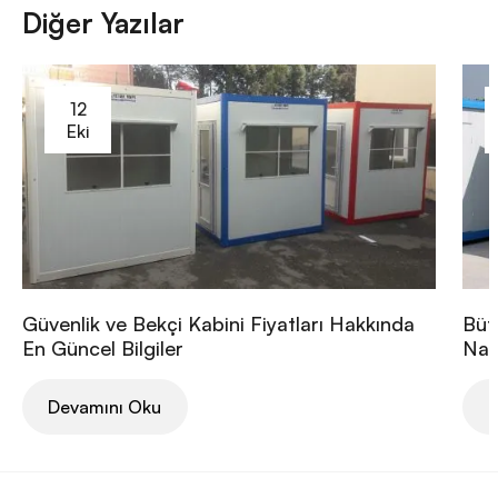
Diğer Yazılar
12
Eki
Güvenlik ve Bekçi Kabini Fiyatları Hakkında
Büt
En Güncel Bilgiler
Nası
Devamını Oku
D