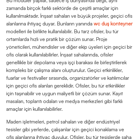
Bu modüler yapılar, sadece iş dünyasında değil, aynı
zamanda birçok farklı sektörde de çeşitli amaçlar için
kullanılmaktadır. İnşaat sahaları ve büyük projeler, geçici ofis
alanlarına ihtiyaç duyar. Bunların yanında
wc duş konteyner
modelleri ile birlikte kullanılabilir. Bu tarz ofisler, bu tür
ortamlarda hızlı ve pratik bir çözüm sunar. Proje
yöneticileri, mühendisler ve diğer ekip üyeleri için geçici bir
ofis olarak kullanılabilirler. İnşaat sahalarında, ofisler
genellikle bir depolama veya işçi barakası ile birleştirilerek
kompleks bir çalışma alanı oluşturulur. Geçici etkinlikler,
fuarlar ve festivaller sırasında, organizatörler ve katılımcılar
için geçici ofis alanları gereklidir. Ofisler, bu tür etkinlikler
için taşınabilir ve uygun maliyetli bir çözüm sunar. Kayıt
masaları, toplantı odaları ve medya merkezleri gibi farklı
amaçlar için kullanılabilirler.
Maden işletmeleri, petrol sahaları ve diğer endüstriyel
tesisler gibi yerlerde, çalışanlar için geçici konaklama ve
ofis alanlarına ihtiyaç duyulur. Ofisler, bu tür tesislerde saha