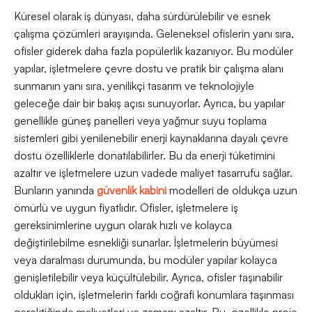
Küresel olarak iş dünyası, daha sürdürülebilir ve esnek
çalışma çözümleri arayışında. Geleneksel ofislerin yanı sıra,
ofisler giderek daha fazla popülerlik kazanıyor. Bu modüler
yapılar, işletmelere çevre dostu ve pratik bir çalışma alanı
sunmanın yanı sıra, yenilikçi tasarım ve teknolojiyle
geleceğe dair bir bakış açısı sunuyorlar. Ayrıca, bu yapılar
genellikle güneş panelleri veya yağmur suyu toplama
sistemleri gibi yenilenebilir enerji kaynaklarına dayalı çevre
dostu özelliklerle donatılabilirler. Bu da enerji tüketimini
azaltır ve işletmelere uzun vadede maliyet tasarrufu sağlar.
Bunların yanında
güvenlik kabini
modelleri de oldukça uzun
ömürlü ve uygun fiyatlıdır. Ofisler, işletmelere iş
gereksinimlerine uygun olarak hızlı ve kolayca
değiştirilebilme esnekliği sunarlar. İşletmelerin büyümesi
veya daralması durumunda, bu modüler yapılar kolayca
genişletilebilir veya küçültülebilir. Ayrıca, ofisler taşınabilir
oldukları için, işletmelerin farklı coğrafi konumlara taşınması
gerektiğinde maliyetleri ve zamanı azaltır. Bu, özellikle proje