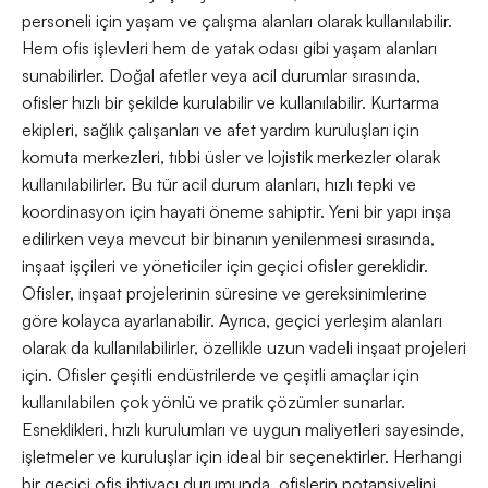
personeli için yaşam ve çalışma alanları olarak kullanılabilir.
Hem ofis işlevleri hem de yatak odası gibi yaşam alanları
sunabilirler. Doğal afetler veya acil durumlar sırasında,
ofisler hızlı bir şekilde kurulabilir ve kullanılabilir. Kurtarma
ekipleri, sağlık çalışanları ve afet yardım kuruluşları için
komuta merkezleri, tıbbi üsler ve lojistik merkezler olarak
kullanılabilirler. Bu tür acil durum alanları, hızlı tepki ve
koordinasyon için hayati öneme sahiptir. Yeni bir yapı inşa
edilirken veya mevcut bir binanın yenilenmesi sırasında,
inşaat işçileri ve yöneticiler için geçici ofisler gereklidir.
Ofisler, inşaat projelerinin süresine ve gereksinimlerine
göre kolayca ayarlanabilir. Ayrıca, geçici yerleşim alanları
olarak da kullanılabilirler, özellikle uzun vadeli inşaat projeleri
için. Ofisler çeşitli endüstrilerde ve çeşitli amaçlar için
kullanılabilen çok yönlü ve pratik çözümler sunarlar.
Esneklikleri, hızlı kurulumları ve uygun maliyetleri sayesinde,
işletmeler ve kuruluşlar için ideal bir seçenektirler. Herhangi
bir geçici ofis ihtiyacı durumunda, ofislerin potansiyelini