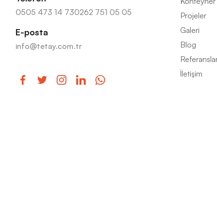
Konteyner
0505 473 14 73
0262 751 05 05
Projeler
Galeri
E-posta
Blog
info@tetay.com.tr
Referansla
İletişim