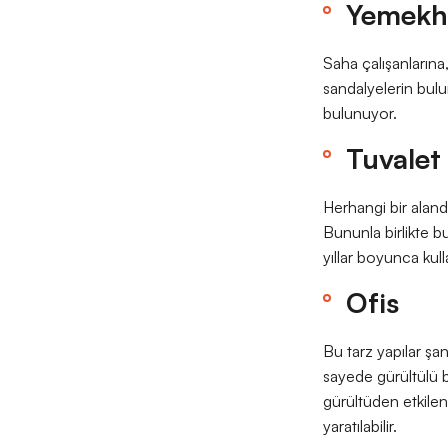
Yemekh
Saha çalışanlarına
sandalyelerin bulu
bulunuyor.
Tuvalet
Herhangi bir aland
Bununla birlikte b
yıllar boyunca kullan
Ofis
Bu tarz yapılar şant
sayede gürültülü b
gürültüden etkilen
yaratılabilir.