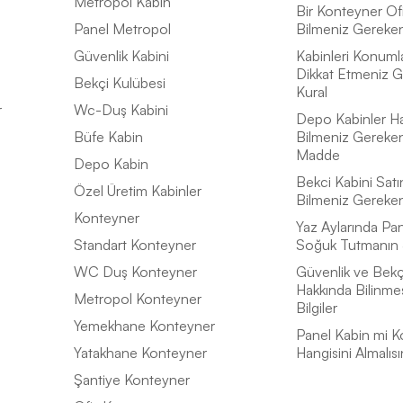
Metropol Kabin
Bir Konteyner Of
Panel Metropol
Bilmeniz Gereken 
Güvenlik Kabini
Kabinleri Konuml
Dikkat Etmeniz G
Bekçi Kulübesi
Kural
r
Wc-Duş Kabini
Depo Kabinler H
Büfe Kabin
Bilmeniz Gereke
Madde
Depo Kabin
Bekci Kabini Satı
Özel Üretim Kabinler
Bilmeniz Gereke
Konteyner
Yaz Aylarında Pan
Standart Konteyner
Soğuk Tutmanın 
WC Duş Konteyner
Güvenlik ve Bekçi
Hakkında Bilinme
Metropol Konteyner
Bilgiler
Yemekhane Konteyner
Panel Kabin mi K
Yatakhane Konteyner
Hangisini Almalısı
Şantiye Konteyner