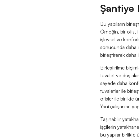
Şantiye 
Bu yapıların birleşt
Örneğin, bir ofis, t
işlevsel ve konforl
sonucunda daha işle
birleştirerek daha i
Birleştirilme biçim
tuvalet ve duş alanl
sayede daha konforl
tuvaletler ile birl
ofisler ile birlikt
Yani çalışanlar, ya
Taşınabilir yatakha
işçilerin yatakha
bu yapılar birlikte