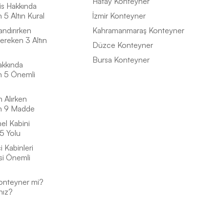
Hatay Konteyner
is Hakkında
5 Altın Kural
İzmir Konteyner
andırırken
Kahramanmaraş Konteyner
ereken 3 Altın
Düzce Konteyner
Bursa Konteyner
akkında
n 5 Önemli
n Alırken
n 9 Madde
el Kabini
5 Yolu
 Kabinleri
si Önemli
onteyner mi?
nız?