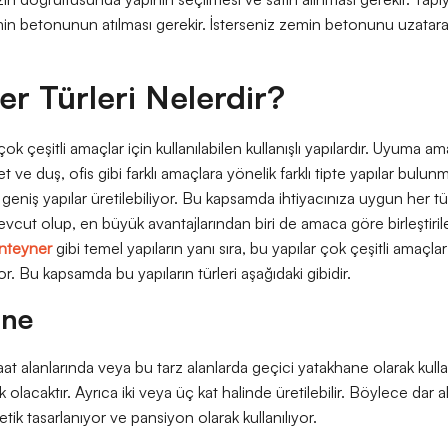
in betonunun atılması gerekir. İsterseniz zemin betonunu uzatarak
r Türleri Nelerdir?
, çok çeşitli amaçlar için kullanılabilen kullanışlı yapılardır. Uyum
ve duş, ofis gibi farklı amaçlara yönelik farklı tipte yapılar bulunm
a geniş yapılar üretilebiliyor. Bu kapsamda ihtiyacınıza uygun her tür
evcut olup, en büyük avantajlarından biri de amaca göre birleştirile
nteyner
gibi temel yapıların yanı sıra, bu yapılar çok çeşitli amaçlar 
yor. Bu kapsamda bu yapıların türleri aşağıdaki gibidir.
ane
aat alanlarında veya bu tarz alanlarda geçici yatakhane olarak kullanı
ak olacaktır. Ayrıca iki veya üç kat halinde üretilebilir. Böylece dar a
tik tasarlanıyor ve pansiyon olarak kullanılıyor.