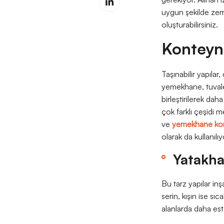
uygun şekilde zem
oluşturabilirsiniz.
Konteyne
Taşınabilir yapılar
yemekhane, tuvalet 
birleştirilerek dah
çok farklı çeşidi m
ve
yemekhane ko
olarak da kullanılı
Yatakh
Bu tarz yapılar inş
serin, kışın ise sıc
alanlarda daha este