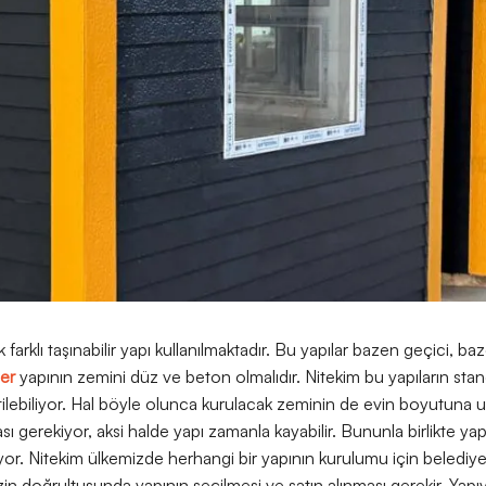
arklı taşınabilir yapı kullanılmaktadır. Bu yapılar bazen geçici, bazen
er
yapının zemini düz ve beton olmalıdır. Nitekim bu yapıların standar
tilebiliyor. Hal böyle olunca kurulacak zeminin de evin boyutuna
sı gerekiyor, aksi halde yapı zamanla kayabilir. Bununla birlikte yapı
yor. Nitekim ülkemizde herhangi bir yapının kurulumu için belediyel
zin doğrultusunda yapının seçilmesi ve satın alınması gerekir. Yapıy