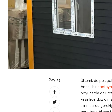
Paylaş
Ülkemizde pek çok f
Ancak bir
konteyn
boyutlarda da üre
kesinlikle düz olma
alınması da gereki
gerekiyor. Alınan i