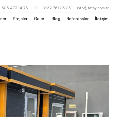
 505 473 14 73
TEL:
0262 751 05 05
info@tetay.com.tr
ner
Projeler
Galeri
Blog
Referanslar
İletişim