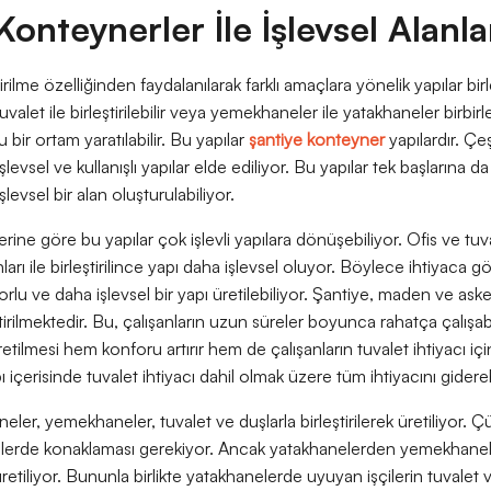
Konteynerler İle İşlevsel Alanla
irilme özelliğinden faydalanılarak farklı amaçlara yönelik yapılar birleşt
uvalet ile birleştirilebilir veya yemekhaneler ile yatakhaneler birbirler
u bir ortam yaratılabilir. Bu yapılar
şantiye konteyner
yapılardır. Çeşi
vsel ve kullanışlı yapılar elde ediliyor. Bu yapılar tek başlarına da k
şlevsel bir alan oluşturulabiliyor.
lerine göre bu yapılar çok işlevli yapılara dönüşebiliyor. Ofis ve t
arı ile birleştirilince yapı daha işlevsel oluyor. Böylece ihtiyaca göre
u ve daha işlevsel bir yapı üretilebiliyor. Şantiye, maden ve askeri
eştirilmektedir. Bu, çalışanların uzun süreler boyunca rahatça çalışab
e üretilmesi hem konforu artırır hem de çalışanların tuvalet ihtiyacı i
pı içerisinde tuvalet ihtiyacı dahil olmak üzere tüm ihtiyacını giderebi
neler, yemekhaneler, tuvalet ve duşlarla birleştirilerek üretiliyor. Ç
nelerde konaklaması gerekiyor. Ancak yatakhanelerden yemekhanel
 üretiliyor. Bununla birlikte yatakhanelerde uyuyan işçilerin tuvalet 