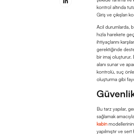
kontrol altında tut
Giriş ve çıkışları k
Acil durumlarda, bu
hızla harekete geçe
ihtiyaçlarını karşıl
gerektiğinde deste
bir imaj oluşturur.
alanı sunar ve apa
kontrolü, suç önlem
oluşturma gibi fayda
Güvenlik
Bu tarz yapılar, ge
sağlamak amacıyla 
kabin
modellerinin 
yapılmıştır ve ser