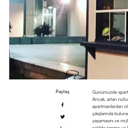
Paylaş
Günümüzde apartman
Ancak, artan nüfus 
apartmanlardan oluş
çıkışlarında buluna
yaşamasını ve mülki
şekilde tanıma ve k