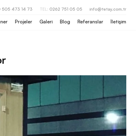
 505 473 14 73
TEL:
0262 751 05 05
info@tetay.com.tr
ner
Projeler
Galeri
Blog
Referanslar
İletişim
or