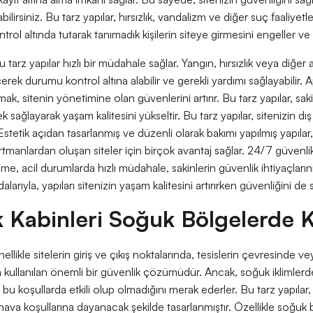
abilirsiniz. Bu tarz yapılar, hırsızlık, vandalizm ve diğer suç faaliyet
ontrol altında tutarak tanımadık kişilerin siteye girmesini engeller ve
 tarz yapılar hızlı bir müdahale sağlar. Yangın, hırsızlık veya diğer 
rek durumu kontrol altına alabilir ve gerekli yardımı sağlayabilir. 
amak, sitenin yönetimine olan güvenlerini artırır. Bu tarz yapılar, sak
k sağlayarak yaşam kalitesini yükseltir. Bu tarz yapılar, sitenizi
 Estetik açıdan tasarlanmış ve düzenli olarak bakımı yapılmış yapılar, 
rtmanlardan oluşan siteler için birçok avantaj sağlar. 24/7 güvenlik
e, acil durumlarda hızlı müdahale, sakinlerin güvenlik ihtiyaçlarını
larıyla, yapıları sitenizin yaşam kalitesini artırırken güvenliğini de s
 Kabinleri Soğuk Bölgelerde Ku
nellikle sitelerin giriş ve çıkış noktalarında, tesislerin çevresinde v
kullanılan önemli bir güvenlik çözümüdür. Ancak, soğuk iklimlerde
bu koşullarda etkili olup olmadığını merak ederler. Bu tarz yapılar
t hava koşullarına dayanacak şekilde tasarlanmıştır. Özellikle soğuk