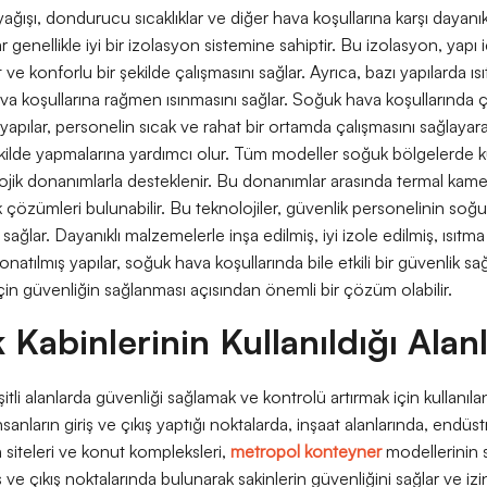
ağışı, dondurucu sıcaklıklar ve diğer hava koşullarına karşı dayanı
ar genellikle iyi bir izolasyon sistemine sahiptir. Bu izolasyon, yapı 
t ve konforlu bir şekilde çalışmasını sağlar. Ayrıca, bazı yapılarda ıs
 koşullarına rağmen ısınmasını sağlar. Soğuk hava koşullarında ça
yapılar, personelin sıcak ve rahat bir ortamda çalışmasını sağlayarak 
ekilde yapmalarına yardımcı olur. Tüm modeller soğuk bölgelerde k
ojik donanımlarla desteklenir. Bu donanımlar arasında termal kamer
ik çözümleri bulunabilir. Bu teknolojiler, güvenlik personelinin soğuk
 sağlar. Dayanıklı malzemelerle inşa edilmiş, iyi izole edilmiş, ısıt
onatılmış yapılar, soğuk hava koşullarında bile etkili bir güvenlik 
 için güvenliğin sağlanması açısından önemli bir çözüm olabilir.
 Kabinlerinin Kullanıldığı Alan
eşitli alanlarda güvenliği sağlamak ve kontrolü artırmak için kullan
insanların giriş ve çıkış yaptığı noktalarda, inşaat alanlarında, endü
n siteleri ve konut kompleksleri,
metropol konteyner
modellerinin sı
iş ve çıkış noktalarında bulunarak sakinlerin güvenliğini sağlar ve izins