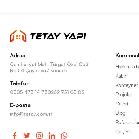
Adres
Kurumsa
Cumhuriyet Mah. Turgut Özel Cad.
Hakkımızd
No:54 Çayırova / Kocaeli
Kabin
Telefon
Konteyner
0505 473 14 73
0262 751 05 05
Projeler
Galeri
E-posta
Blog
info@tetay.com.tr
Referansla
İletişim