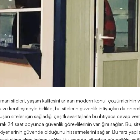
 siteleri, yaşam kalitesini artıran modern konut çözümlerinin va
ve kentleşmeyle birlikte, bu sitelerin güvenlik ihtiyaçları da öneml
an siteler için sağladığı çeşitli avantajlarla bu ihtiyaca cevap veriyo
rak 24 saat boyunca güvenlik görevlilerinin varlığını sağlar. Bu, sit
yetlerinin güvende olduğunu hissetmelerini sağlar. Bu tarz yapılar, s
ayıt altına alma imkanı sağlar. Bu sayede, sitenizin güvenliğini sağl