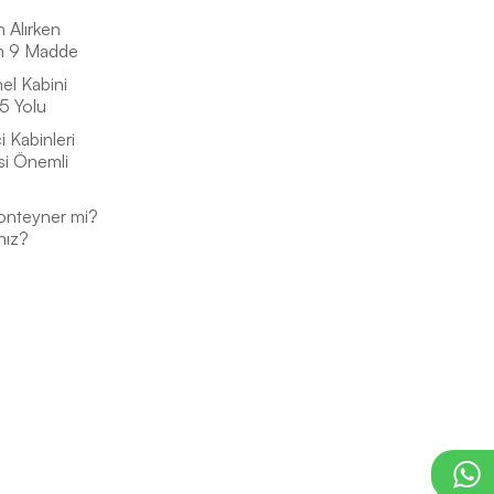
n Alırken
n 9 Madde
el Kabini
5 Yolu
 Kabinleri
si Önemli
onteyner mi?
nız?