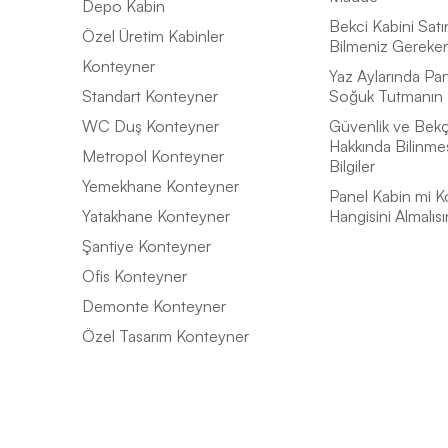
Depo Kabin
Bekci Kabini Satı
Özel Üretim Kabinler
Bilmeniz Gereke
Konteyner
Yaz Aylarında Pan
Standart Konteyner
Soğuk Tutmanın 
WC Duş Konteyner
Güvenlik ve Bekçi
Hakkında Bilinme
Metropol Konteyner
Bilgiler
Yemekhane Konteyner
Panel Kabin mi K
Yatakhane Konteyner
Hangisini Almalısı
Şantiye Konteyner
Ofis Konteyner
Demonte Konteyner
Özel Tasarım Konteyner