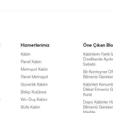
l
Hizmetlerimiz
Öne Çıkan Blo
a
Kabin
Kabinlerin Farklı 
Özellikerde Ayrıl
Panel Kabin
Sebebi
Metropol Kabin
Bir Konteyner Of
Panel Metropol
Bilmeniz Gereken 
Güvenlik Kabini
Kabinleri Konuml
Dikkat Etmeniz G
Bekçi Kulübesi
Kural
r
Wc-Duş Kabini
Depo Kabinler H
Büfe Kabin
Bilmeniz Gereke
Madde