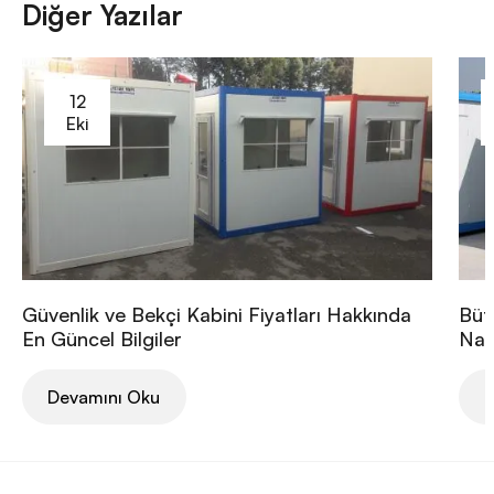
Diğer Yazılar
12
Eki
Güvenlik ve Bekçi Kabini Fiyatları Hakkında
Büt
En Güncel Bilgiler
Nası
Devamını Oku
D