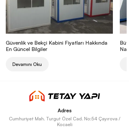
Güvenlik ve Bekçi Kabini Fiyatları Hakkında
Büt
En Güncel Bilgiler
Nası
Devamını Oku
D
Adres
Cumhuriyet Mah. Turgut Özel Cad. No:54 Çayırova /
Kocaeli