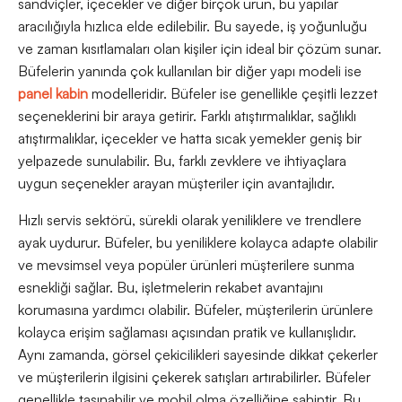
sandviçler, içecekler ve diğer birçok ürün, bu yapılar
aracılığıyla hızlıca elde edilebilir. Bu sayede, iş yoğunluğu
ve zaman kısıtlamaları olan kişiler için ideal bir çözüm sunar.
Büfelerin yanında çok kullanılan bir diğer yapı modeli ise
panel kabin
modelleridir. Büfeler ise genellikle çeşitli lezzet
seçeneklerini bir araya getirir. Farklı atıştırmalıklar, sağlıklı
atıştırmalıklar, içecekler ve hatta sıcak yemekler geniş bir
yelpazede sunulabilir. Bu, farklı zevklere ve ihtiyaçlara
uygun seçenekler arayan müşteriler için avantajlıdır.
Hızlı servis sektörü, sürekli olarak yeniliklere ve trendlere
ayak uydurur. Büfeler, bu yeniliklere kolayca adapte olabilir
ve mevsimsel veya popüler ürünleri müşterilere sunma
esnekliği sağlar. Bu, işletmelerin rekabet avantajını
korumasına yardımcı olabilir. Büfeler, müşterilerin ürünlere
kolayca erişim sağlaması açısından pratik ve kullanışlıdır.
Aynı zamanda, görsel çekicilikleri sayesinde dikkat çekerler
ve müşterilerin ilgisini çekerek satışları artırabilirler. Büfeler
genellikle taşınabilir ve mobil olma özelliğine sahiptir. Bu,