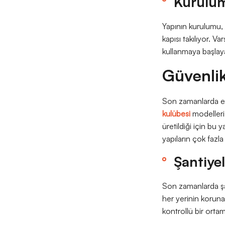
Kurulu
Yapının kurulumu, 
kapısı takılıyor. V
kullanmaya başlayab
Güvenlik
Son zamanlarda etr
kulübesi
modelleri
üretildiği için bu y
yapıların çok fazla 
Şantiye
Son zamanlarda şan
her yerinin korunab
kontrollü bir ortam 