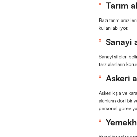
Tarım al
Bazı tarım araziler
kullanılabiliyor.
Sanayi a
Sanayi siteleri bel
tarz alanların koru
Askeri 
Askeri kışla ve ka
alanların dört bir y
personel görev yapa
Yemekha
Yemekhaneler genel