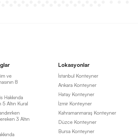
glar
Lokasyonlar
İsim ve
İstanbul Konteyner
masının 8
Ankara Konteyner
Hatay Konteyner
is Hakkında
5 Altın Kural
İzmir Konteyner
andırırken
Kahramanmaraş Konteyner
ereken 3 Altın
Düzce Konteyner
Bursa Konteyner
akkında