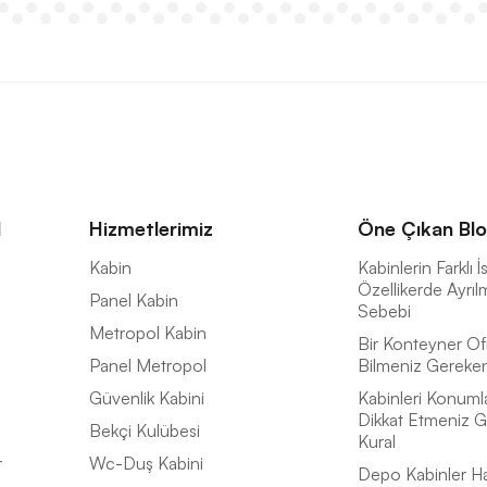
l
Hizmetlerimiz
Öne Çıkan Blo
a
Kabin
Kabinlerin Farklı 
Özellikerde Ayrıl
Panel Kabin
Sebebi
Metropol Kabin
Bir Konteyner Of
Panel Metropol
Bilmeniz Gereken 
Güvenlik Kabini
Kabinleri Konuml
Dikkat Etmeniz G
Bekçi Kulübesi
Kural
r
Wc-Duş Kabini
Depo Kabinler H