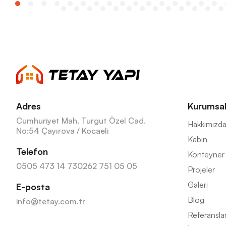
Adres
Kurumsa
Cumhuriyet Mah. Turgut Özel Cad.
Hakkımızd
No:54 Çayırova / Kocaeli
Kabin
Telefon
Konteyner
0505 473 14 73
0262 751 05 05
Projeler
Galeri
E-posta
Blog
info@tetay.com.tr
Referansla