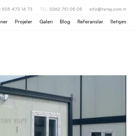
 505 473 14 73
TEL:
0262 751 05 05
info@tetay.com.tr
ner
Projeler
Galeri
Blog
Referanslar
İletişim