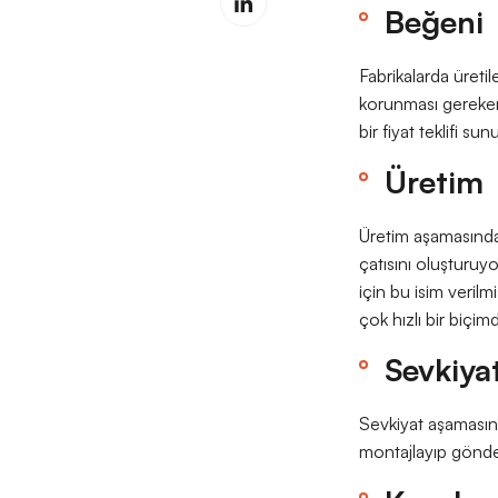
Beğeni
Fabrikalarda üretil
korunması gereken 
bir fiyat teklifi s
Üretim
Üretim aşamasında 
çatısını oluşturuyo
için bu isim verilmi
çok hızlı bir biçimd
Sevkiya
Sevkiyat aşamasında
montajlayıp gönder