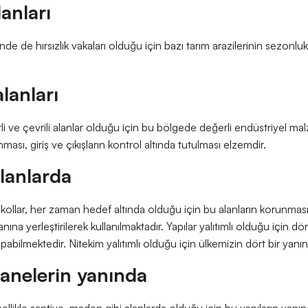
anları
inde de hırsızlık vakaları olduğu için bazı tarım arazilerinin sezonlu
lanları
irli ve çevrili alanlar olduğu için bu bölgede değerli endüstriyel m
nması, giriş ve çıkışların kontrol altında tutulması elzemdir.
alanlarda
rakollar, her zaman hedef altında olduğu için bu alanların korunmas
anına yerleştirilerek kullanılmaktadır. Yapılar yalıtımlı olduğu için d
bilmektedir. Nitekim yalıtımlı olduğu için ülkemizin dört bir yanındak
nelerin yanında
likle şantiye, maden gibi alanlarda olduğu için bu yapıların yanın