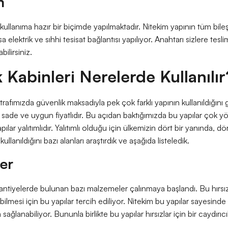
m
kullanıma hazır bir biçimde yapılmaktadır. Nitekim yapının tüm bile
arsa elektrik ve sıhhi tesisat bağlantısı yapılıyor. Anahtarı sizlere t
ilirsiniz.
 Kabinleri Nerelerde Kullanılır
afımızda güvenlik maksadıyla pek çok farklı yapının kullanıldığını 
 sade ve uygun fiyatlıdır. Bu açıdan baktığımızda bu yapılar çok yö
apılar yalıtımlıdır. Yalıtımlı olduğu için ülkemizin dört bir yanında, d
kullanıldığını bazı alanları araştırdık ve aşağıda listeledik.
ler
tiyelerde bulunan bazı malzemeler çalınmaya başlandı. Bu hırsızl
ilmesi için bu yapılar tercih ediliyor. Nitekim bu yapılar sayesinde
sağlanabiliyor. Bununla birlikte bu yapılar hırsızlar için bir caydırıc