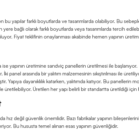
en bu yapılar farklı boyutlarda ve tasarımlarda olabiliyor. Bu sebep
yere bağlı olarak farklı boyutlarda veya tasarımlarda tercih edilebi
unuluyor. Fiyat teklifinin onaylanması akabinde hemen yapının üretim
ise yapının üretimine sandviç panellerin üretilmesi ile başlanıyor. 
r. İki panel arasında bir yalıtım malzemesinin sıkıştırılması ile üre
ştir. Yapıya dayanıklılık katarken, yalıtımda katıyor. Bu panellerin mo
e üretilebiliyor. Üretilen her yapı belirli bir standartta üretildiği için 
t
 hız değil güvenlik önemlidir. Bazı fabrikalar yapının bileşenlerini 
iyor. Bu hususta temel alınan esas yapının güvenliğidir.