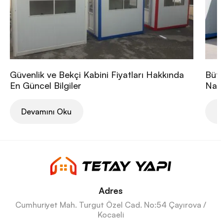
Güvenlik ve Bekçi Kabini Fiyatları Hakkında
Büt
En Güncel Bilgiler
Nası
Devamını Oku
D
Adres
Cumhuriyet Mah. Turgut Özel Cad. No:54 Çayırova /
Kocaeli