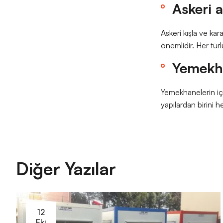
Askeri 
Askeri kışla ve ka
önemlidir. Her türl
Yemekha
Yemekhanelerin içe
yapılardan birini h
Diğer Yazılar
12
Eki