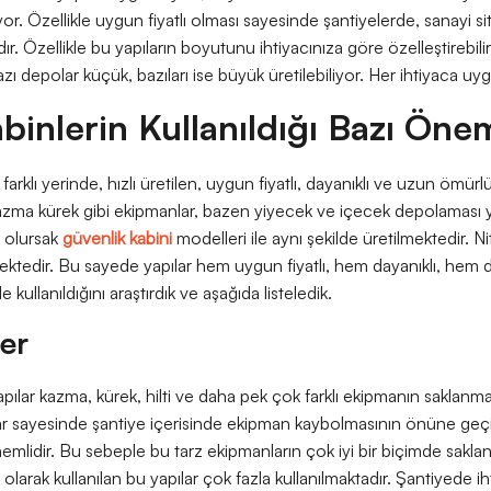
iyor. Özellikle uygun fiyatlı olması sayesinde şantiyelerde, sanayi s
dır. Özellikle bu yapıların boyutunu ihtiyacınıza göre özelleştirebi
zı depolar küçük, bazıları ise büyük üretilebiliyor. Her ihtiyaca u
inlerin Kullanıldığı Bazı Önem
arklı yerinde, hızlı üretilen, uygun fiyatlı, dayanıklı ve uzun ömürlü
zma kürek gibi ekipmanlar, bazen yiyecek ve içecek depolaması 
 olursak
güvenlik kabini
modelleri ile aynı şekilde üretilmektedir. N
mektedir. Bu sayede yapılar hem uygun fiyatlı, hem dayanıklı, hem de
 kullanıldığını araştırdık ve aşağıda listeledik.
ler
pılar kazma, kürek, hilti ve daha pek çok farklı ekipmanın saklanmas
lar sayesinde şantiye içerisinde ekipman kaybolmasının önüne geçi
emlidir. Bu sebeple bu tarz ekipmanların çok iyi bir biçimde sakl
olarak kullanılan bu yapılar çok fazla kullanılmaktadır. Şantiyede 