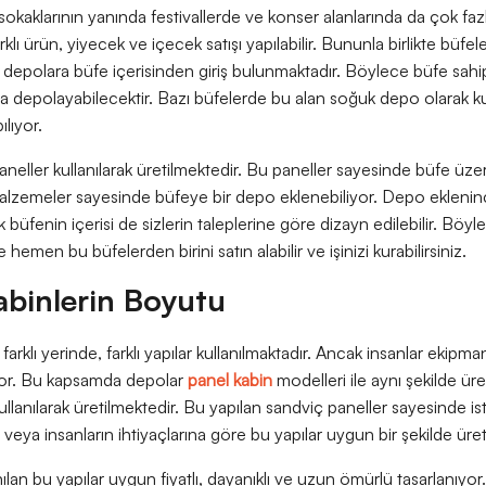
sokaklarının yanında festivallerde ve konser alanlarında da çok fazl
klı ürün, yiyecek ve içecek satışı yapılabilir. Bununla birlikte büfele
depolara büfe içerisinden giriş bulunmaktadır. Böylece büfe sahiple
 depolayabilecektir. Bazı büfelerde bu alan soğuk depo olarak ku
ılıyor.
neller kullanılarak üretilmektedir. Bu paneller sayesinde büfe üzeri
malzemeler sayesinde büfeye bir depo eklenebiliyor. Depo eklenince
 büfenin içerisi de sizlerin taleplerine göre dizayn edilebilir. Bö
 hemen bu büfelerden birini satın alabilir ve işinizi kurabilirsiniz.
binlerin Boyutu
arklı yerinde, farklı yapılar kullanılmaktadır. Ancak insanlar ekipma
or. Bu kapsamda depolar
panel kabin
modelleri ile aynı şekilde üre
llanılarak üretilmektedir. Bu yapılan sandviç paneller sayesinde ist
eya insanların ihtiyaçlarına göre bu yapılar uygun bir şekilde üreti
ılan bu yapılar uygun fiyatlı, dayanıklı ve uzun ömürlü tasarlanıyo