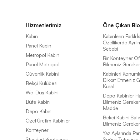
l
Hizmetlerimiz
Öne Çıkan Blo
a
Kabin
Kabinlerin Farklı 
Özellikerde Ayrıl
Panel Kabin
Sebebi
Metropol Kabin
Bir Konteyner Of
Panel Metropol
Bilmeniz Gereken 
Güvenlik Kabini
Kabinleri Konuml
Dikkat Etmeniz G
Bekçi Kulübesi
Kural
r
Wc-Duş Kabini
Depo Kabinler H
Büfe Kabin
Bilmeniz Gereke
Madde
Depo Kabin
Bekci Kabini Satı
Özel Üretim Kabinler
Bilmeniz Gereke
Konteyner
Yaz Aylarında Pan
Standart Konteyner
Soğuk Tutmanın 