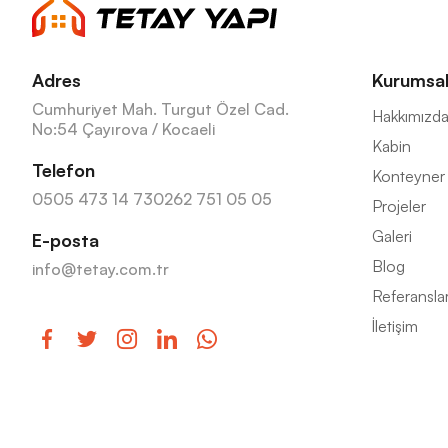
Adres
Kurumsa
Cumhuriyet Mah. Turgut Özel Cad.
Hakkımızd
No:54 Çayırova / Kocaeli
Kabin
Telefon
Konteyner
0505 473 14 73
0262 751 05 05
Projeler
Galeri
E-posta
Blog
info@tetay.com.tr
Referansla
İletişim