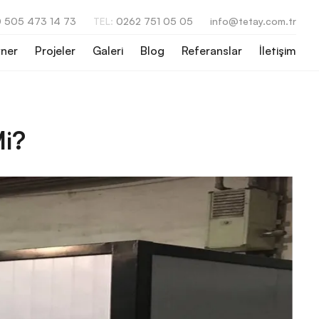
 505 473 14 73
TEL:
0262 751 05 05
info@tetay.com.tr
ner
Projeler
Galeri
Blog
Referanslar
İletişim
Mi?