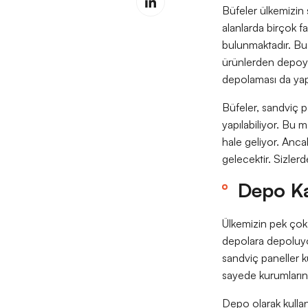
Büfeler ülkemizin 
alanlarda birçok far
bulunmaktadır. Bu 
ürünlerden depoya
depolaması da yap
Büfeler, sandviç pa
yapılabiliyor. Bu 
hale geliyor. Ancak
gelecektir. Sizlerde
Depo Ka
Ülkemizin pek çok f
depolara depoluy
sandviç paneller ku
sayede kurumların v
Depo olarak kullan