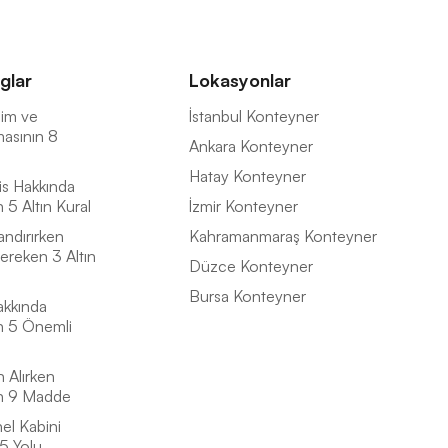
glar
Lokasyonlar
İsim ve
İstanbul Konteyner
masının 8
Ankara Konteyner
Hatay Konteyner
is Hakkında
5 Altın Kural
İzmir Konteyner
andırırken
Kahramanmaraş Konteyner
ereken 3 Altın
Düzce Konteyner
Bursa Konteyner
akkında
n 5 Önemli
n Alırken
n 9 Madde
el Kabini
5 Yolu