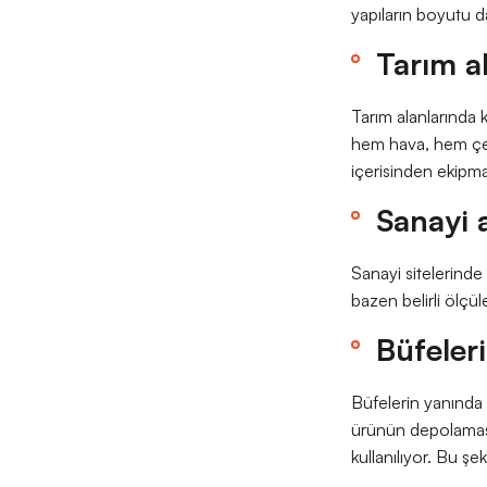
yapıların boyutu d
Tarım al
Tarım alanlarında 
hem hava, hem çevr
içerisinden ekipman
Sanayi a
Sanayi sitelerinde
bazen belirli ölçü
Büfeler
Büfelerin yanında d
ürünün depolaması 
kullanılıyor. Bu şe