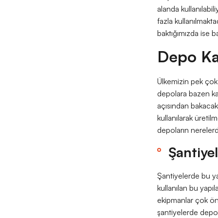
alanda kullanılabil
fazla kullanılmakta
baktığımızda ise ba
Depo Kab
Ülkemizin pek çok f
depolara bazen ka
açısından bakacak
kullanılarak üretil
depoların nerelerde
Şantiye
Şantiyelerde bu ya
kullanılan bu yapı
ekipmanlar çok ön
şantiyelerde depo 