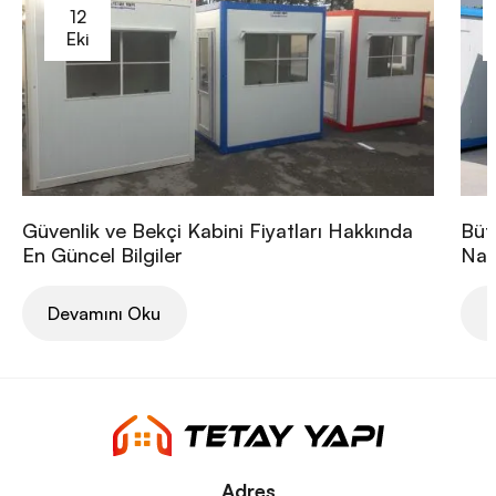
12
Eki
Güvenlik ve Bekçi Kabini Fiyatları Hakkında
Büt
En Güncel Bilgiler
Nası
Devamını Oku
D
Adres