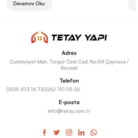
Devamını Oku
D
Adres
Cumhuriyet Mah. Turgut Özel Cad. No:54 Çayırova /
Kocaeli
Telefon
0505 473 14 73
0262 751 05 05
E-posta
info@tetay.com.tr