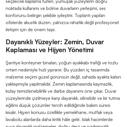
seçilecek kaplama türleri, yumuşak yüzeylerin doğru
noktada kullanımı ve bölme duvarların yerleşimi, ses
konforunu belirgin şekilde iyileştirir. Toplantı yapılan
ofislerde akustik düzen, yalnızca rahatlık değil profesyonel
iletişim için de önem taşır.
Dayanıklı Yüzeyler: Zemin, Duvar
Kaplaması ve Hijyen Yönetimi
Şantiye konteyner binaları, yoğun ayakkabı trafiği ve tozlu
ortam nedeniyle hızlı yıpranır. Bu yüzden iç tasarımda
malzeme seçimi güzel görünsün değil, sahada ayakta kalsın
yaklaşımıyla yapılmalıdır. Zemin kaplamasında kaymazlık,
kolay temizlenebilirlik ve darbe dayanımı öne çıkar. Duvar
yüzeylerinde çizilmeye karşı dayanıklı, silinebilir ve kir tutma
eğilimi düşük çözümler tercih edildiğinde bakım süresi
kısalır. Hijyen konusu özellikle yemekhane, mutfak veya
lavabolu alanlarda daha kritik hâle gelir. Islak hacimlerde
suya dayanıklı malzemeler, doğru derz ve sızdırmazlık