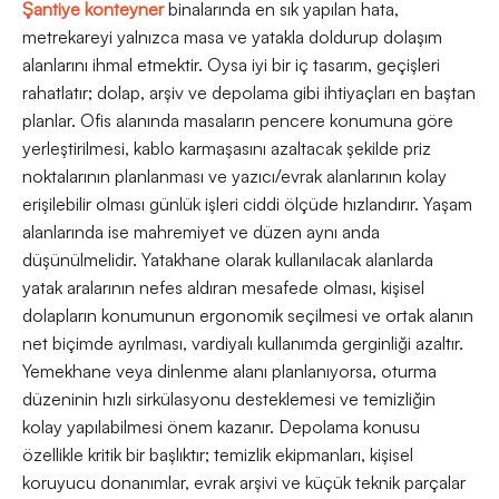
Şantiye konteyner
binalarında en sık yapılan hata,
metrekareyi yalnızca masa ve yatakla doldurup dolaşım
alanlarını ihmal etmektir. Oysa iyi bir iç tasarım, geçişleri
rahatlatır; dolap, arşiv ve depolama gibi ihtiyaçları en baştan
planlar. Ofis alanında masaların pencere konumuna göre
yerleştirilmesi, kablo karmaşasını azaltacak şekilde priz
noktalarının planlanması ve yazıcı/evrak alanlarının kolay
erişilebilir olması günlük işleri ciddi ölçüde hızlandırır. Yaşam
alanlarında ise mahremiyet ve düzen aynı anda
düşünülmelidir. Yatakhane olarak kullanılacak alanlarda
yatak aralarının nefes aldıran mesafede olması, kişisel
dolapların konumunun ergonomik seçilmesi ve ortak alanın
net biçimde ayrılması, vardiyalı kullanımda gerginliği azaltır.
Yemekhane veya dinlenme alanı planlanıyorsa, oturma
düzeninin hızlı sirkülasyonu desteklemesi ve temizliğin
kolay yapılabilmesi önem kazanır. Depolama konusu
özellikle kritik bir başlıktır; temizlik ekipmanları, kişisel
koruyucu donanımlar, evrak arşivi ve küçük teknik parçalar