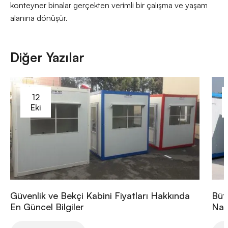
konteyner binalar gerçekten verimli bir çalışma ve yaşam
alanına dönüşür.
Diğer Yazılar
12
Eki
Güvenlik ve Bekçi Kabini Fiyatları Hakkında
Büt
En Güncel Bilgiler
Nası