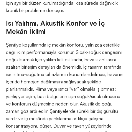
için ayrı bir düzen kurulmadığında, kısa sürede dağınıklık
kronik bir probleme dönüşür.
Isı Yalıtımı, Akustik Konfor ve İç
Mekân İklimi
Şantiye koşullarında iç mekân konforu, yalnızca estetikle
değil iklim performansıyla korunur. Sıcak-soğuk dengesini
doğru kurmak için yalıtım kalitesi kadar, hava sızıntılarını
azaltan birleşim detayları da önemlidir. İç tasarım tarafında
ise ısıtma-soğutma cihazlarının konumlandırılması, havanın
içeride homojen dağılmasını sağlayacak şekilde
planlanmalıdır. Klima veya ısıtıcı “var” olmakla iş bitmez;
yanlış yerleşim, bazı bölgelerin aşırı soğuk/sıcak olmasına
ve konforun düşmesine neden olur. Akustik de çoğu
zaman göz ardı edilir. Şantiyelerde sürekli bir dış gürültü
vardır ve iç mekânda yankılanma arttıkça çalışma
konsantrasyonu düşer. Duvar ve tavan yüzeylerinde