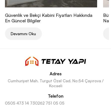
Güvenlik ve Bekçi Kabini Fiyatları Hakkında
Büt
En Güncel Bilgiler
Nası
Devamını Oku
D
Adres
Cumhuriyet Mah. Turgut Özel Cad. No:54 Çayırova /
Kocaeli
Telefon
0505 473 14 73
0262 751 05 05