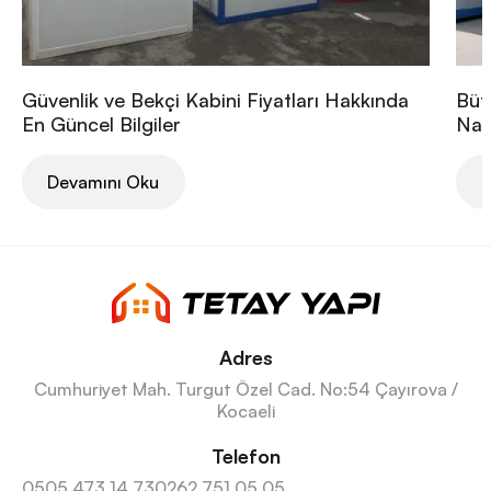
Güvenlik ve Bekçi Kabini Fiyatları Hakkında
Büt
En Güncel Bilgiler
Nası
Devamını Oku
D
Adres
Cumhuriyet Mah. Turgut Özel Cad. No:54 Çayırova /
Kocaeli
Telefon
0505 473 14 73
0262 751 05 05