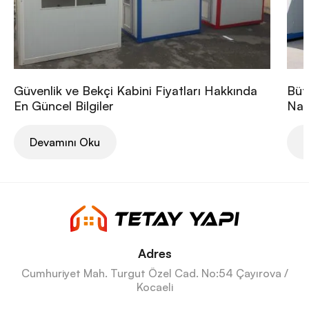
Güvenlik ve Bekçi Kabini Fiyatları Hakkında
Büt
En Güncel Bilgiler
Nası
Devamını Oku
D
Adres
Cumhuriyet Mah. Turgut Özel Cad. No:54 Çayırova /
Kocaeli