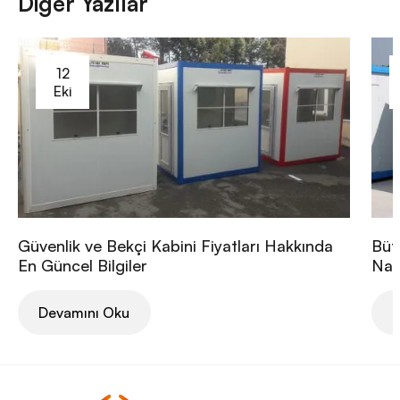
Diğer Yazılar
12
Eki
Güvenlik ve Bekçi Kabini Fiyatları Hakkında
Büt
En Güncel Bilgiler
Nası
Devamını Oku
D