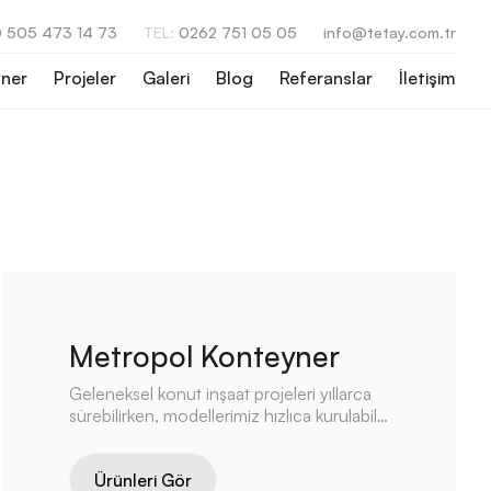
 505 473 14 73
TEL:
0262 751 05 05
info@tetay.com.tr
ner
Projeler
Galeri
Blog
Referanslar
İletişim
Metropol Konteyner
Geleneksel konut inşaat projeleri yıllarca
sürebilirken, modellerimiz hızlıca kurulabilir
ve kullanılmaya başlanabilir.
Ürünleri Gör