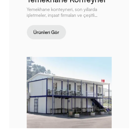
Yemekhane konteyneri, son yıllarda
işletmeler, inşaat firmaları ve çeşitli
organizasyonlar için giderek daha popüler
hale gelmiş bir çözümdür.
Ürünleri Gör