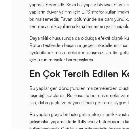
yapmak önemlidir. Keza bu yapılar bireysel olarak sa
yapıların duvar yalıtımı için EPS strafor kullanılmakt
bir malzemedir. Tavan bölümünde ise cam yünü kulla
sert mevsim koşullarına karşı tamamen yalıtılmış ol
Dayanıklılık hususunda da oldukça efektif olarak ku
Bütün testlerden başarı ile geçen modellerimiz sat
ayrılabilecek malzemelerden oluşmaz. Üretim gelişt
için uzun mesailer harcamışlardır.
En Çok Tercih Edilen K
Bu yapılar geri dönüştürülen malzemelerden oluştu
taşındığı kutulardır. Bu hususta bu malzemeler zaman
alıp, daha güçlü ve dayanıklı hale getirerek uygun fi
Bu yapıları güçlü bir hale getirmek için çelik konstr
çalışmaları yapılmaktadır. İhtiyacınız bulunuyorsa k
kullanılmaktadır. Çatı hususunda metalin korozyon