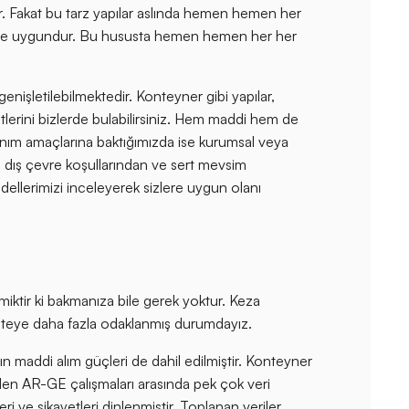
ir. Fakat bu tarz yapılar aslında hemen hemen her
bütçeye uygundur. Bu hususta hemen hemen her her
nişletilebilmektedir. Konteyner gibi yapılar,
lerini bizlerde bulabilirsiniz. Hem maddi hem de
anım amaçlarına baktığımızda ise kurumsal veya
tü dış çevre koşullarından ve sert mevsim
dellerimizi inceleyerek sizlere uygun olanı
miktir ki bakmanıza bile gerek yoktur. Keza
kaliteye daha fazla odaklanmış durumdayız.
ın maddi alım güçleri de dahil edilmiştir. Konteyner
len AR-GE çalışmaları arasında pek çok veri
i ve şikayetleri dinlenmiştir. Toplanan veriler