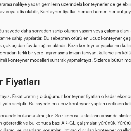
ararası nakliye yapan gemilerin üzerindeki konteynerler de gelebil
k bir ev veya ofis olabilir, Konteyner fiyatları hemen hemen her 
. Bu sayede daha sonradan sahip olunan yaşam veya çalışma alanı ge
etine sahip yapılardır. Bu sebepten ötürü en ucuz konteyner çeşit
k çok açıdan fayda sağlamaktadır. Keza konteyner yapılarının kull
onradan farklı bir yere taşınmasına imkan tanıyan, kullanıcısını kö
aliteli konteyner modelleri sunarak yapmaktayız. Sizlerde bütün mo
Fiyatları
aktayız. Fakat üretmiş olduğumuz konteyner fiyatları o kadar ekono
n fiyata sahiptir. Bu sayede en ucuz konteyner yapıları üretirken 
z önünde bulundurulmuştur. Söz konusu kıstasların arasında alıcılar
 gösterdik ve bu konuda bazı AR-GE çalışmaları yürüttük. Yürütü
llanıcı ve insanların yorumları, ihtiyaç duyulan konteyner özellikler