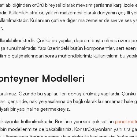
tılabildiğinden ötürü bireysel olarak mevsim şartlarına karşı izole 
adır. Kullanılan strafor, yalıtım malzemesi olarak dünyanın çeşitli ye
nılmaktadır. Kullanılan çatı ve diğer malzemeler de sıvı ve ses ya
ur.
llanılabilmektedir. Çünkü bu yapılar, deprem başta olmak üzere pek 
ışa sunulmaktadır. Yapı üzerindeki bütün komponentler, sert esen
irme çalışmalarından sonra mühendislerimiz kullanıcıların bu yapıl
onteyner Modelleri
rulmaz. Özünde bu yapılar, ileri dönüştürülmüş yapılardır. Çünkü
 içerisinde, nakliye yasalarına da bağlı olarak kullanılamaz hale ge
yatlı bir yapı haline getirmekteyiz.
üksiyonlar kullanılmaktadır. Bunların yanı sıra çok satılan
panel met
abin modellerimize de bakabilirsiniz. Konstrüksiyonların yanı sıra 
a uğramasının önüne geçmek için çinko ile kaplanmıştır. Yağması 