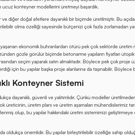
n ucuz konteyner modellerini üretmeyi başardık.
e diğer doğal afetlere dayanıklı bir biçimde üretilmiştir. Bu açıd
tirilebilir olma özelliği sayesinde bütçenizi çok fazla zorlamadan ya
 yaşanan ekonomik buhranlardan ötürü pek çok sektörde üretim maliye
zünden gözle görülür biçimde betonarme yapıların fiyatları ütopik 
rasından seçim yaparak satın almaktadır. Böylece pek çok proje üz
iği için bu yapılar başka proje alanlarına da taşınabilir. Böylece bu
ıklı Konteyner Sistemi
a dayanıklı, güvenli ve yalıtımlıdır. Çünkü modeller üretilmeden 
çok üreticinin, üretim planı ve üretim aşamaları mühendislerimiz tar
rlenmiş olup, bu yapılar hakkındaki üretim sistemimizi geliştirmey
da oldukça önemlidir. Bu yapılar birleştirilebilir özelliğe sahip ol