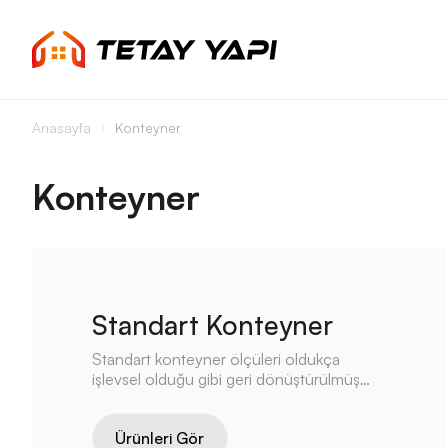
Anasayfa
Konteyner
Konteyner
Standart Konteyner
Standart konteyner ölçüleri oldukça
işlevsel olduğu gibi geri dönüştürülmüş
malzemelerin kullanılması nedeniyle
sürdürülebilir bir konut seçeneğidir.
Ürünleri Gör