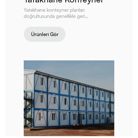
Yatakhane konteyner planları
doğrultusunda genellikle geri
dönüştürülmüş malzemelerden yapılmıştır
ve enerji verimli tasarımlara sahiptir.
Ürünleri Gör