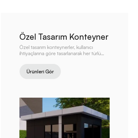
Özel Tasarım Konteyner
Özel tasarım konteynerler, kullanıcı
ihtiyaçlarına göre tasarlanarak her türlü
alanda pratik ve estetik çözümler sunar.
İnşaat, tarım, etkinlik ve ticari faaliyetler gibi
Ürünleri Gör
çeşitli sektörlerde kullanılabilen bu
konteynerler, dayanıklı yapısıyla uzun
ömürlü bir kullanım sağlar.