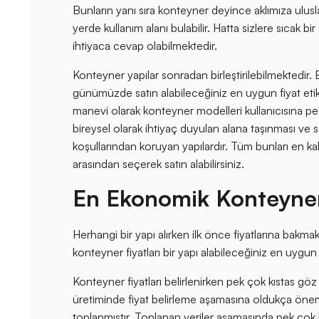
Bunların yanı sıra konteyner deyince aklımıza ulusl
yerde kullanım alanı bulabilir. Hatta sizlere sıca
ihtiyaca cevap olabilmektedir.
Konteyner yapılar sonradan birleştirilebilmektedir
günümüzde satın alabileceğiniz en uygun fiyat etik
manevi olarak konteyner modelleri kullanıcısına pe
bireysel olarak ihtiyaç duyulan alana taşınması ve s
koşullarından koruyan yapılardır. Tüm bunları en k
arasından seçerek satın alabilirsiniz.
En Ekonomik Konteyner 
Herhangi bir yapı alırken ilk önce fiyatlarına bakm
konteyner fiyatları bir yapı alabileceğiniz en uygu
Konteyner fiyatları belirlenirken pek çok kıstas gö
üretiminde fiyat belirleme aşamasına oldukça önem
toplanmıştır. Toplanan veriler aşamasında pek çok ku