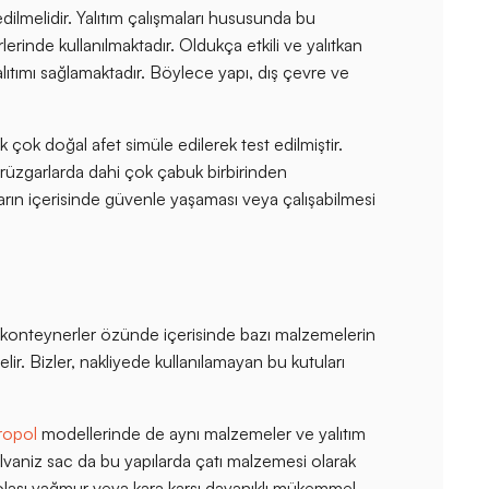
edilmelidir. Yalıtım çalışmaları hususunda bu
rlerinde kullanılmaktadır. Oldukça etkili ve yalıtkan
lıtımı sağlamaktadır. Böylece yapı, dış çevre ve
çok doğal afet simüle edilerek test edilmiştir.
 rüzgarlarda dahi çok çabuk birbirinden
arın içerisinde güvenle yaşaması veya çalışabilmesi
 konteynerler özünde içerisinde bazı malzemelerin
lir. Bizler, nakliyede kullanılamayan bu kutuları
ropol
modellerinde de aynı malzemeler ve yalıtım
galvaniz sac da bu yapılarda çatı malzemesi olarak
olası yağmur veya kara karşı dayanıklı mükemmel