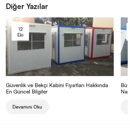
Diğer Yazılar
12
Eki
Güvenlik ve Bekçi Kabini Fiyatları Hakkında
Büt
En Güncel Bilgiler
Nası
Devamını Oku
D