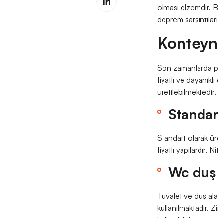
olması elzemdir. B
deprem sarsıntıları
Konteyne
Son zamanlarda pek
fiyatlı ve dayanıkl
üretilebilmektedir. 
Standar
Standart olarak üre
fiyatlı yapılardır.
Wc duş
Tuvalet ve duş alan
kullanılmaktadır. Z