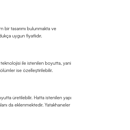
ern bir tasarımı bulunmakta ve
dukça uygun fiyatlıdır.
eknolojisi ile istenilen boyutta, yani
ümler ise özelleştirilebilir.
utta üretilebilir. Hatta istenilen yapı
 alanı da eklenmektedir. Yatakhaneler