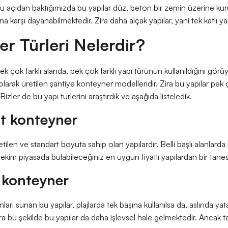
u açıdan baktığımızda bu yapılar düz, beton bir zemin üzerine ku
na karşı dayanabilmektedir. Zira daha alçak yapılar, yani tek katlı y
r Türleri Nelerdir?
 çok farklı alanda, pek çok farklı yapı türünün kullanıldığını görüy
ı olarak üretilen şantiye konteyner modelleridir. Zira bu yapılar pek
Bizler de bu yapı türlerini araştırdık ve aşağıda listeledik.
t konteyner
tilen ve standart boyuta sahip olan yapılardır. Belli başlı alanlard
 Nitekim piyasada bulabileceğiniz en uygun fiyatlı yapılardan bir tanes
 konteyner
ları sunan bu yapılar, plajlarda tek başına kullanılsa da, aslında yatak
ira bu şekilde bu yapılar da daha işlevsel hale gelmektedir. Ancak t