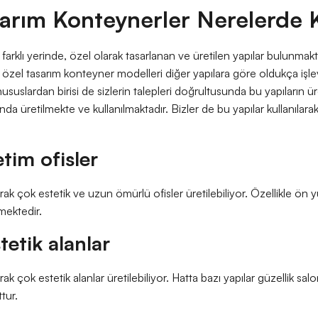
arım Konteynerler Nerelerde Ku
arklı yerinde, özel olarak tasarlanan ve üretilen yapılar bulunmakta
n özel tasarım konteyner modelleri diğer yapılara göre oldukça işlevs
uslardan birisi de sizlerin talepleri doğrultusunda bu yapıların üre
da üretilmekte ve kullanılmaktadır. Bizler de bu yapılar kullanılarak 
tim ofisler
larak çok estetik ve uzun ömürlü ofisler üretilebiliyor. Özellikle ö
lmektedir.
tetik alanlar
arak çok estetik alanlar üretilebiliyor. Hatta bazı yapılar güzellik sal
ttur.