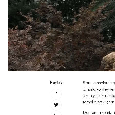
Paylaş
Son zamanlarda çev
ömürlü konteyner m
uzun yıllar kullanı
temel olarak içeri
Deprem ülkemizin 