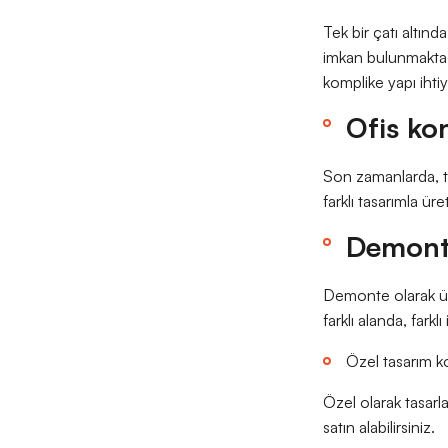
Tek bir çatı altınd
imkan bulunmaktadı
komplike yapı ihtiy
Ofis ko
Son zamanlarda, tek
farklı tasarımla üre
Demont
Demonte olarak üre
farklı alanda, farkl
Özel tasarım 
Özel olarak tasarlan
satın alabilirsiniz.