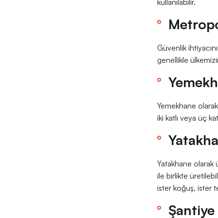
kullanılabilir.
Metropo
Güvenlik ihtiyacın
genellikle ülkemiz
Yemekh
Yemekhane olarak ür
iki katlı veya üç k
Yatakha
Yatakhane olarak ür
ile birlikte üreti
ister koğuş, ister 
Şantiye