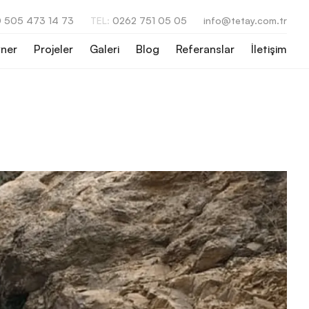
 505 473 14 73
TEL:
0262 751 05 05
info@tetay.com.tr
ner
Projeler
Galeri
Blog
Referanslar
İletişim