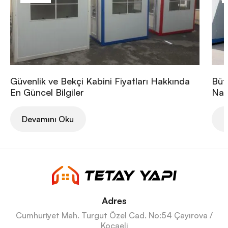
Güvenlik ve Bekçi Kabini Fiyatları Hakkında
Büt
En Güncel Bilgiler
Nası
Devamını Oku
D
Adres
Cumhuriyet Mah. Turgut Özel Cad. No:54 Çayırova /
Kocaeli