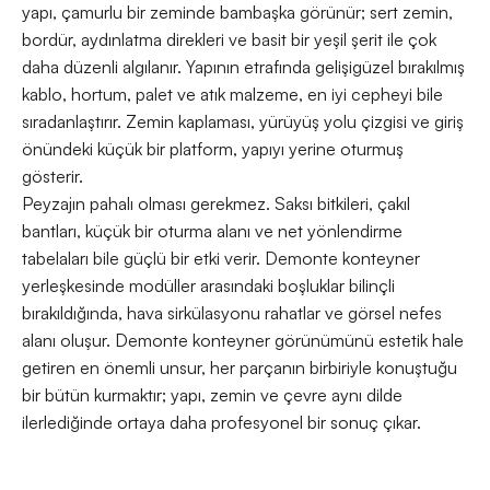
yapı, çamurlu bir zeminde bambaşka görünür; sert zemin,
bordür, aydınlatma direkleri ve basit bir yeşil şerit ile çok
daha düzenli algılanır. Yapının etrafında gelişigüzel bırakılmış
kablo, hortum, palet ve atık malzeme, en iyi cepheyi bile
sıradanlaştırır. Zemin kaplaması, yürüyüş yolu çizgisi ve giriş
önündeki küçük bir platform, yapıyı yerine oturmuş
gösterir.
Peyzajın pahalı olması gerekmez. Saksı bitkileri, çakıl
bantları, küçük bir oturma alanı ve net yönlendirme
tabelaları bile güçlü bir etki verir. Demonte konteyner
yerleşkesinde modüller arasındaki boşluklar bilinçli
bırakıldığında, hava sirkülasyonu rahatlar ve görsel nefes
alanı oluşur. Demonte konteyner görünümünü estetik hale
getiren en önemli unsur, her parçanın birbiriyle konuştuğu
bir bütün kurmaktır; yapı, zemin ve çevre aynı dilde
ilerlediğinde ortaya daha profesyonel bir sonuç çıkar.