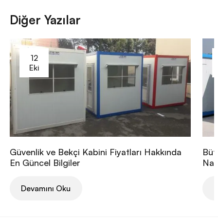
Diğer Yazılar
12
Eki
Güvenlik ve Bekçi Kabini Fiyatları Hakkında
Büt
En Güncel Bilgiler
Nası
Devamını Oku
D