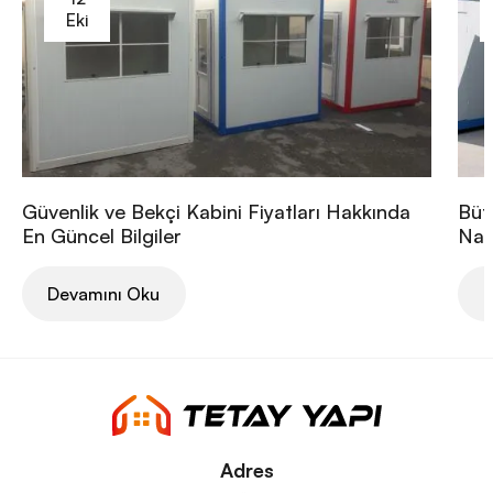
Eki
Güvenlik ve Bekçi Kabini Fiyatları Hakkında
Büt
En Güncel Bilgiler
Nası
Devamını Oku
D
Adres