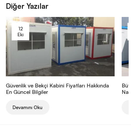
Diğer Yazılar
12
Eki
Güvenlik ve Bekçi Kabini Fiyatları Hakkında
Büt
En Güncel Bilgiler
Nası
Devamını Oku
D