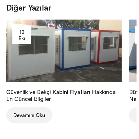
Diğer Yazılar
12
Eki
Güvenlik ve Bekçi Kabini Fiyatları Hakkında
Büt
En Güncel Bilgiler
Nası
Devamını Oku
D