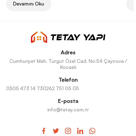
Devamını Oku
D
Adres
Cumhuriyet Mah. Turgut Özel Cad. No:54 Çayırova /
Kocaeli
Telefon
0505 473 14 73
0262 751 05 05
E-posta
info@tetay.com.tr