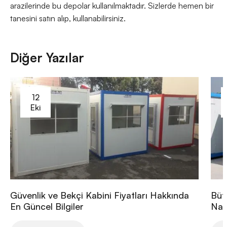
arazilerinde bu depolar kullanılmaktadır. Sizlerde hemen bir
tanesini satın alıp, kullanabilirsiniz.
Diğer Yazılar
12
Eki
Güvenlik ve Bekçi Kabini Fiyatları Hakkında
Büt
En Güncel Bilgiler
Nası