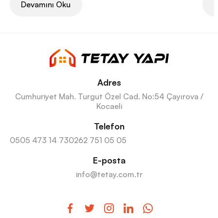
Devamını Oku
D
Adres
Cumhuriyet Mah. Turgut Özel Cad. No:54 Çayırova /
Kocaeli
Telefon
0505 473 14 73
0262 751 05 05
E-posta
info@tetay.com.tr