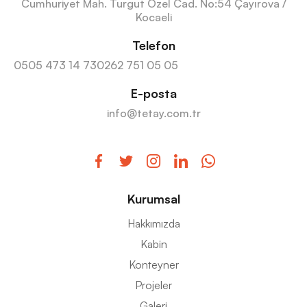
Cumhuriyet Mah. Turgut Özel Cad. No:54 Çayırova /
Kocaeli
Telefon
0505 473 14 73
0262 751 05 05
E-posta
info@tetay.com.tr
Kurumsal
Hakkımızda
Kabin
Konteyner
Projeler
Galeri