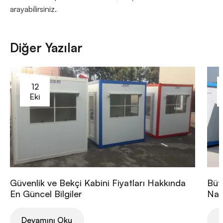
arayabilirsiniz.
Diğer Yazılar
12
Eki
Güvenlik ve Bekçi Kabini Fiyatları Hakkında
Büt
En Güncel Bilgiler
Nası
Devamını Oku
D