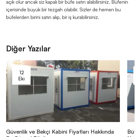
açık olur ancak siz kapalı bir büfe satın alabilirsiniz. Büfenin
içerisinde büyük bir tezgah olabilir. Sizler de hemen bu
büfelerden birini satın alıp, bir iş kurabilirsiniz.
Diğer Yazılar
12
Eki
Güvenlik ve Bekçi Kabini Fiyatları Hakkında
Büt