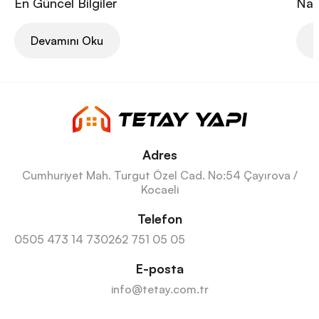
En Güncel Bilgiler
Nası
Devamını Oku
D
Adres
Cumhuriyet Mah. Turgut Özel Cad. No:54 Çayırova /
Kocaeli
Telefon
0505 473 14 73
0262 751 05 05
E-posta
info@tetay.com.tr