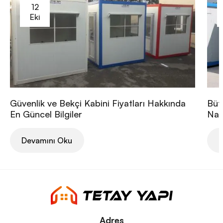
12
Eki
Güvenlik ve Bekçi Kabini Fiyatları Hakkında
Büt
En Güncel Bilgiler
Nası
Devamını Oku
D
Adres