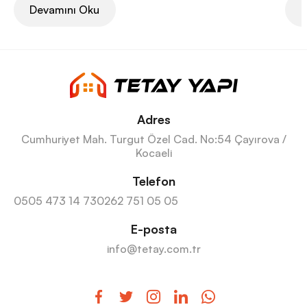
Devamını Oku
D
Adres
Cumhuriyet Mah. Turgut Özel Cad. No:54 Çayırova /
Kocaeli
Telefon
0505 473 14 73
0262 751 05 05
E-posta
info@tetay.com.tr