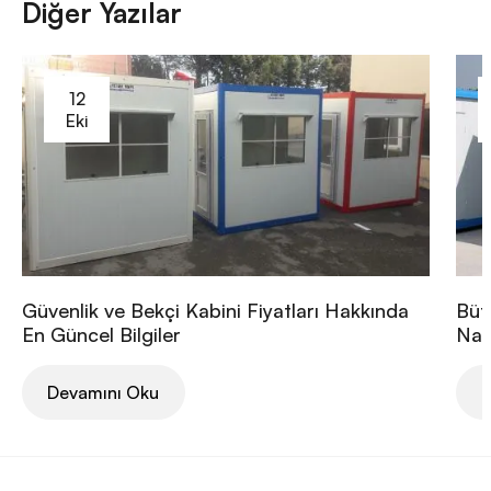
Diğer Yazılar
12
Eki
Güvenlik ve Bekçi Kabini Fiyatları Hakkında
Büt
En Güncel Bilgiler
Nası
Devamını Oku
D