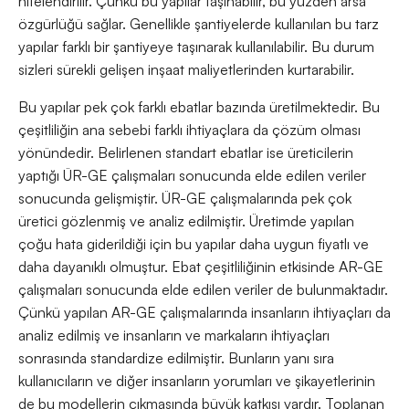
nitelendirilir. Çünkü bu yapılar taşınabilir, bu yüzden arsa
özgürlüğü sağlar. Genellikle şantiyelerde kullanılan bu tarz
yapılar farklı bir şantiyeye taşınarak kullanılabilir. Bu durum
sizleri sürekli gelişen inşaat maliyetlerinden kurtarabilir.
Bu yapılar pek çok farklı ebatlar bazında üretilmektedir. Bu
çeşitliliğin ana sebebi farklı ihtiyaçlara da çözüm olması
yönündedir. Belirlenen standart ebatlar ise üreticilerin
yaptığı ÜR-GE çalışmaları sonucunda elde edilen veriler
sonucunda gelişmiştir. ÜR-GE çalışmalarında pek çok
üretici gözlenmiş ve analiz edilmiştir. Üretimde yapılan
çoğu hata giderildiği için bu yapılar daha uygun fiyatlı ve
daha dayanıklı olmuştur. Ebat çeşitliliğinin etkisinde AR-GE
çalışmaları sonucunda elde edilen veriler de bulunmaktadır.
Çünkü yapılan AR-GE çalışmalarında insanların ihtiyaçları da
analiz edilmiş ve insanların ve markaların ihtiyaçları
sonrasında standardize edilmiştir. Bunların yanı sıra
kullanıcıların ve diğer insanların yorumları ve şikayetlerinin
de bu modellerin çıkmasında büyük katkısı vardır. Toplanan