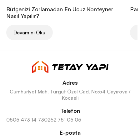
Bütçenizi Zorlamadan En Ucuz Konteyner
Pan
Nasıl Yapılır?
Devamını Oku
D
Adres
Cumhuriyet Mah. Turgut Özel Cad. No:54 Çayırova /
Kocaeli
Telefon
0505 473 14 73
0262 751 05 05
E-posta