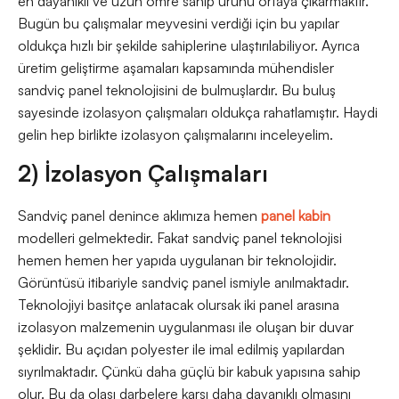
en dayanıklı ve uzun ömre sahip ürünü ortaya çıkarmaktır.
Bugün bu çalışmalar meyvesini verdiği için bu yapılar
oldukça hızlı bir şekilde sahiplerine ulaştırılabiliyor. Ayrıca
üretim geliştirme aşamaları kapsamında mühendisler
sandviç panel teknolojisini de bulmuşlardır. Bu buluş
sayesinde izolasyon çalışmaları oldukça rahatlamıştır. Haydi
gelin hep birlikte izolasyon çalışmalarını inceleyelim.
2) İzolasyon Çalışmaları
Sandviç panel denince aklımıza hemen
panel kabin
modelleri gelmektedir. Fakat sandviç panel teknolojisi
hemen hemen her yapıda uygulanan bir teknolojidir.
Görüntüsü itibariyle sandviç panel ismiyle anılmaktadır.
Teknolojiyi basitçe anlatacak olursak iki panel arasına
izolasyon malzemenin uygulanması ile oluşan bir duvar
şeklidir. Bu açıdan polyester ile imal edilmiş yapılardan
sıyrılmaktadır. Çünkü daha güçlü bir kabuk yapısına sahip
olur. Bu da olası darbelere karşı daha dayanıklı olmasını