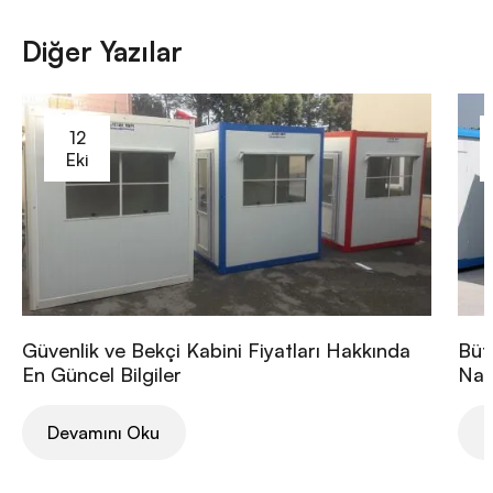
Diğer Yazılar
12
Eki
Güvenlik ve Bekçi Kabini Fiyatları Hakkında
Büt
En Güncel Bilgiler
Nası
Devamını Oku
D