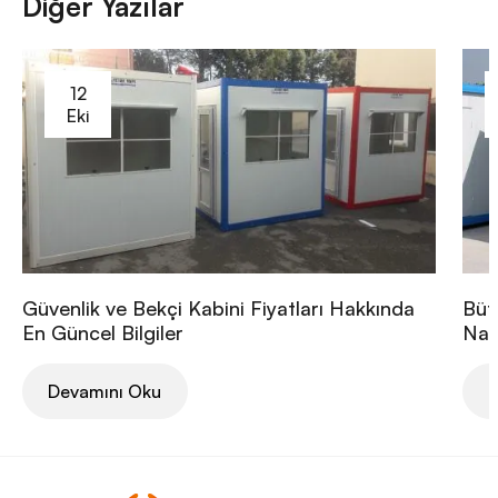
Diğer Yazılar
12
Eki
Güvenlik ve Bekçi Kabini Fiyatları Hakkında
Büt
En Güncel Bilgiler
Nası
Devamını Oku
D