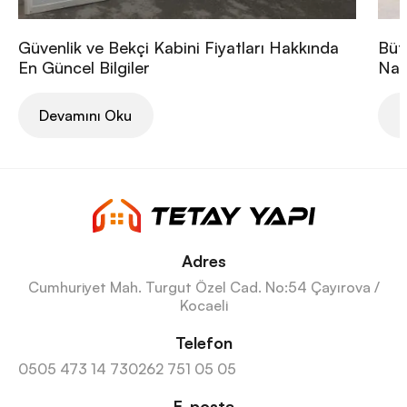
Güvenlik ve Bekçi Kabini Fiyatları Hakkında
Büt
En Güncel Bilgiler
Nası
Devamını Oku
D
Adres
Cumhuriyet Mah. Turgut Özel Cad. No:54 Çayırova /
Kocaeli
Telefon
0505 473 14 73
0262 751 05 05
E-posta