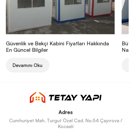
Güvenlik ve Bekçi Kabini Fiyatları Hakkında
Büt
En Güncel Bilgiler
Nası
Devamını Oku
D
Adres
Cumhuriyet Mah. Turgut Özel Cad. No:54 Çayırova /
Kocaeli