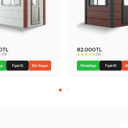
0TL
82.000TL
(11)
(16)
pp
Fiyat Al
Bizi Arayın
WhatsApp
Fiyat Al
Bi