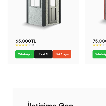
65.000TL
75.00
(14)
WhatsApp
Fiyat Al
Bizi Arayın
WhatsA
İletişime Geç