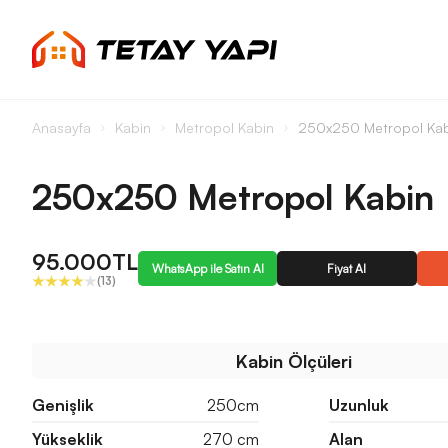
Anasayfa
Kabin
Metropol Kabin
250x250 Metropol Kab
250x250 Metropol Kabin
95.000TL
WhatsApp ile Satın Al
Fiyat Al
(13)
Kabin Ölçüleri
Genişlik
250cm
Uzunluk
Yükseklik
270 cm
Alan