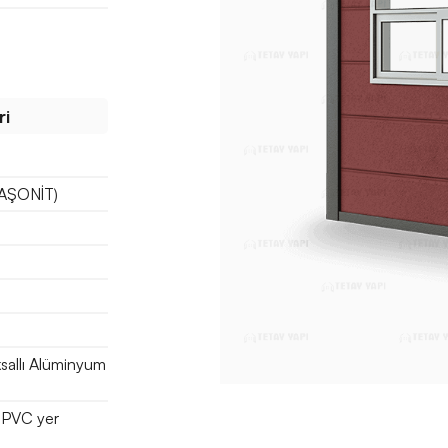
ri
(TAŞONİT)
ksallı Alüminyum
 PVC yer