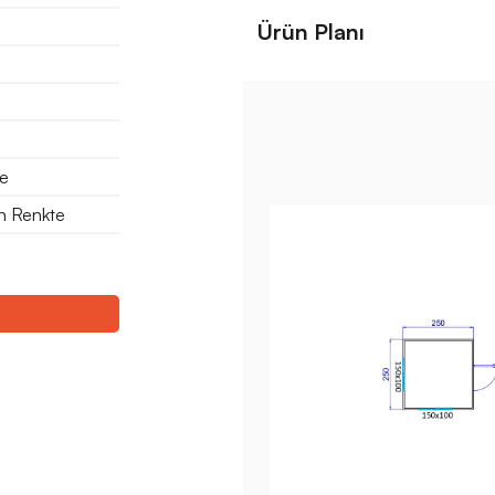
Ürün Planı
te
en Renkte