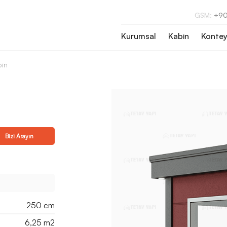
GSM:
+90
Kurumsal
Kabin
Kontey
in
Bizi Arayın
250 cm
6,25 m2