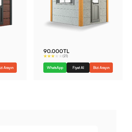
90.000TL
(21)
zi Arayın
WhatsApp
Fiyat Al
Bizi Arayın