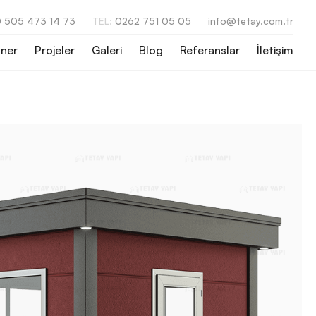
 505 473 14 73
TEL:
0262 751 05 05
info@tetay.com.tr
ner
Projeler
Galeri
Blog
Referanslar
İletişim