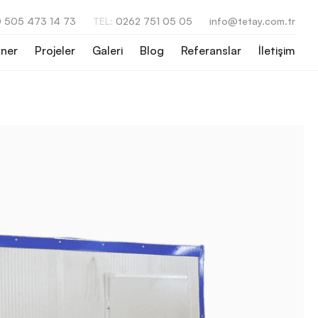
 505 473 14 73
TEL:
0262 751 05 05
info@tetay.com.tr
ner
Projeler
Galeri
Blog
Referanslar
İletişim