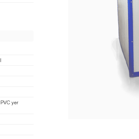
l
 PVC yer