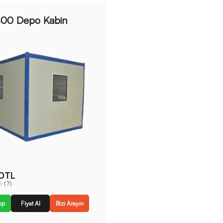
00 Depo Kabin
0TL
(7)
pp
Fiyat Al
Bizi Arayın