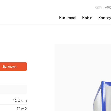
GSM:
+90
Kurumsal
Kabin
Kontey
Bizi Arayın
400 cm
12 m2