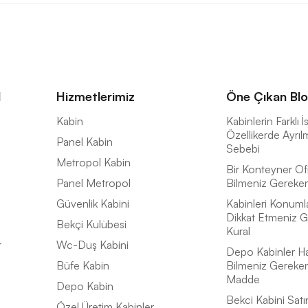
l
Hizmetlerimiz
Öne Çıkan Blo
a
Kabin
Kabinlerin Farklı 
Özellikerde Ayrıl
Panel Kabin
Sebebi
Metropol Kabin
Bir Konteyner Of
Panel Metropol
Bilmeniz Gereken 
Güvenlik Kabini
Kabinleri Konuml
Dikkat Etmeniz G
Bekçi Kulübesi
Kural
r
Wc-Duş Kabini
Depo Kabinler H
Büfe Kabin
Bilmeniz Gereke
Madde
Depo Kabin
Bekci Kabini Satı
Özel Üretim Kabinler