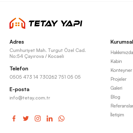
Adres
Kurumsa
Cumhuriyet Mah. Turgut Özel Cad.
Hakkımızd
No:54 Çayırova / Kocaeli
Kabin
Telefon
Konteyner
0505 473 14 73
0262 751 05 05
Projeler
Galeri
E-posta
Blog
info@tetay.com.tr
Referansla
İletişim