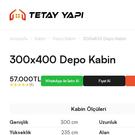
Anasayfa
Kabin
Depo Kabin
300x400 Depo Kabin
300x400 Depo Kabin
57.000TL
WhatsApp ile Satın Al
Fiyat Al
(5)
Kabin Ölçüleri
Genişlik
300 cm
Uzunluk
Yükseklik
235 cm
Alan