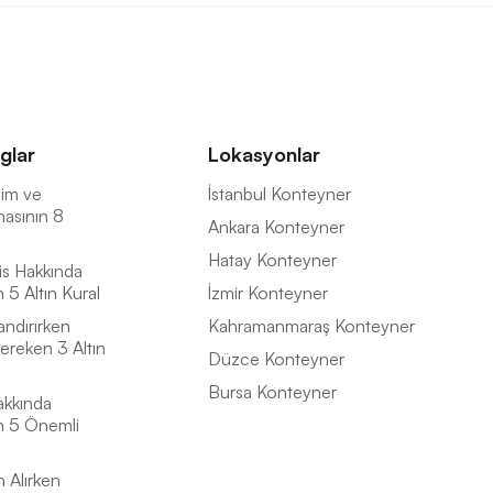
glar
Lokasyonlar
İsim ve
İstanbul Konteyner
masının 8
Ankara Konteyner
Hatay Konteyner
is Hakkında
5 Altın Kural
İzmir Konteyner
andırırken
Kahramanmaraş Konteyner
ereken 3 Altın
Düzce Konteyner
Bursa Konteyner
akkında
n 5 Önemli
n Alırken