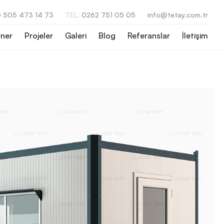
 505 473 14 73
TEL:
0262 751 05 05
info@tetay.com.tr
ner
Projeler
Galeri
Blog
Referanslar
İletişim