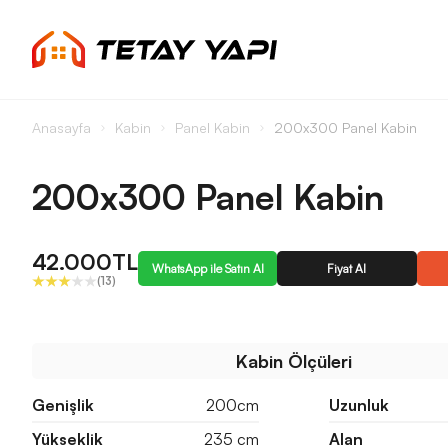
Anasayfa
Kabin
Panel Kabin
200x300 Panel Kabin
200x300 Panel Kabin
42.000TL
WhatsApp ile Satın Al
Fiyat Al
(13)
Kabin Ölçüleri
Genişlik
200cm
Uzunluk
Yükseklik
235 cm
Alan