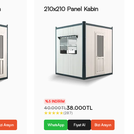
n
210x210 Panel Kabin
%5 INDIRIM
38.000TL
40.000TL
(287)
zi Arayın
WhatsApp
Fiyat Al
Bizi Arayın