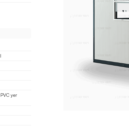
l
 PVC yer