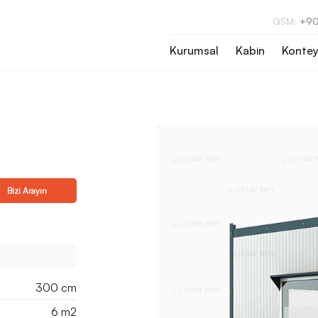
GSM:
+90
Kurumsal
Kabin
Kontey
Bizi Arayın
300 cm
6 m2