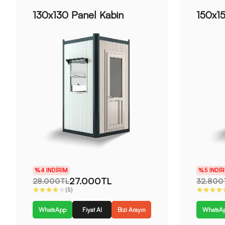
130x130 Panel Kabin
150x1
%4 INDIRIM
%5 INDIR
27.000TL
28.000TL
32.800
(5)
WhatsApp
Fiyat Al
Bizi Arayın
WhatsA