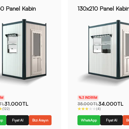
50 Panel Kabin
130x210 Panel Kabi
IM
%3 INDIRIM
31.000TL
34.000TL
TL
35.000TL
(122)
(4)
pp
Fiyat Al
Bizi Arayın
WhatsApp
Fiyat Al
Bi