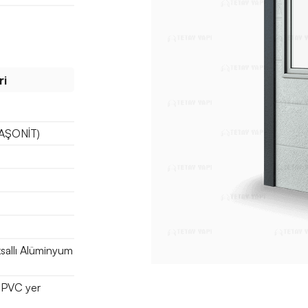
ri
(TAŞONİT)
ksallı Alüminyum
 PVC yer