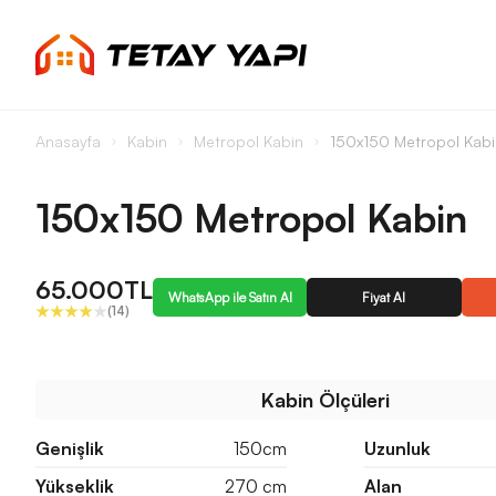
Anasayfa
Kabin
Metropol Kabin
150x150 Metropol Kabi
150x150 Metropol Kabin
65.000TL
WhatsApp ile Satın Al
Fiyat Al
(14)
Kabin Ölçüleri
Genişlik
150cm
Uzunluk
Yükseklik
270 cm
Alan