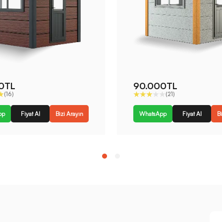
0TL
90.000TL
(16)
(21)
pp
Fiyat Al
Bizi Arayın
WhatsApp
Fiyat Al
Bi