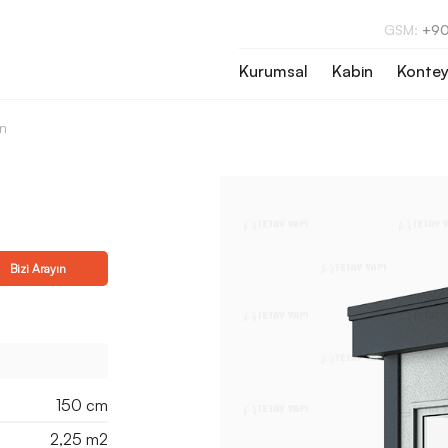
GSM:
+90
Kurumsal
Kabin
Kontey
n
Bizi Arayın
150 cm
2,25 m2