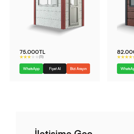
75.000TL
82.00
(11)
WhatsApp
Fiyat Al
Bizi Arayın
WhatsA
İletişime Geç