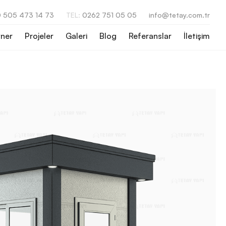
 505 473 14 73
TEL:
0262 751 05 05
info@tetay.com.tr
ner
Projeler
Galeri
Blog
Referanslar
İletişim