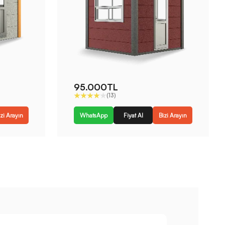
95.000TL
(13)
zi Arayın
WhatsApp
Fiyat Al
Bizi Arayın