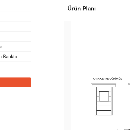
Ürün Planı
te
en Renkte