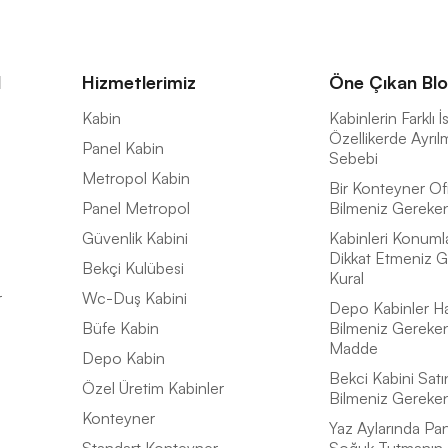
l
Hizmetlerimiz
Öne Çıkan Blo
a
Kabin
Kabinlerin Farklı 
Özellikerde Ayrıl
Panel Kabin
Sebebi
Metropol Kabin
Bir Konteyner Of
Panel Metropol
Bilmeniz Gereken 
Güvenlik Kabini
Kabinleri Konuml
Dikkat Etmeniz G
Bekçi Kulübesi
Kural
r
Wc-Duş Kabini
Depo Kabinler H
Büfe Kabin
Bilmeniz Gereke
Madde
Depo Kabin
Bekci Kabini Satı
Özel Üretim Kabinler
Bilmeniz Gereke
Konteyner
Yaz Aylarında Pan