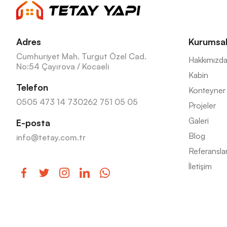
Adres
Kurumsa
Cumhuriyet Mah. Turgut Özel Cad.
Hakkımızd
No:54 Çayırova / Kocaeli
Kabin
Telefon
Konteyner
0505 473 14 73
0262 751 05 05
Projeler
Galeri
E-posta
Blog
info@tetay.com.tr
Referansla
İletişim