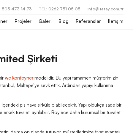
 505 473 14 73
TEL:
0262 751 05 05
info@tetay.com.tr
ner
Projeler
Galeri
Blog
Referanslar
İletişim
ited Şirketi
bir
wc konteyner
modelidir. Bu yapı tamamen müşterimizin
 İstanbul, Maltepe’ye sevk ettik. Ardından yapıyı kullanıma
rideki pis hava sirküle olabilecektir. Yapı oldukça sade bir
e erkek tuvaleti ayrılabilir. Böylece daha kurumsal bir tuvalet
ini daima ön planda tutuyor, müşterilerimize fiyat avantajı