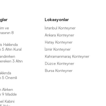
glar
Lokasyonlar
İsim ve
İstanbul Konteyner
masının 8
Ankara Konteyner
Hatay Konteyner
is Hakkında
5 Altın Kural
İzmir Konteyner
andırırken
Kahramanmaraş Konteyner
ereken 3 Altın
Düzce Konteyner
Bursa Konteyner
akkında
n 5 Önemli
n Alırken
n 9 Madde
el Kabini