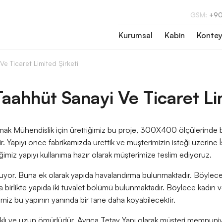
GSM:
+90
Kurumsal
Kabin
Kontey
e Ticaret Limited Şirketi
aahhüt Sanayi Ve Ticaret Lim
 Yimak Mühendislik için ürettiğimiz bu proje, 300X400 ölçülerinde 
tir. Yapıyı önce fabrikamızda ürettik ve müşterimizin isteği üzerine
tiğimiz yapıyı kullanıma hazır olarak müşterimize teslim ediyoruz.
yor. Buna ek olarak yapıda havalandırma bulunmaktadır. Böylece içe
la birlikte yapıda iki tuvalet bölümü bulunmaktadır. Böylece kadın v
erimiz bu yapının yanında bir tane daha koyabilecektir.
lı ve uzun ömürlüdür. Ayrıca Tetay Yapı olarak müşteri memnuniyet