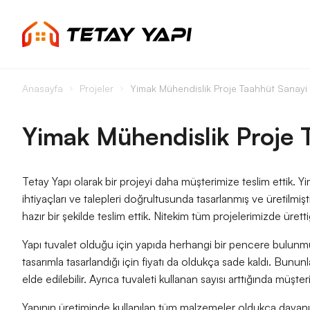
Anasayfa
Projeler
Yimak Mühendislik Proje Taahhüt Sanayi V
Yimak Mühendislik Proje T
Tetay Yapı olarak bir projeyi daha müşterimize teslim ettik.
ihtiyaçları ve talepleri doğrultusunda tasarlanmış ve üretilmiş
hazır bir şekilde teslim ettik. Nitekim tüm projelerimizde üret
Yapı tuvalet olduğu için yapıda herhangi bir pencere bulunmu
tasarımla tasarlandığı için fiyatı da oldukça sade kaldı. Bunun
elde edilebilir. Ayrıca tuvaleti kullanan sayısı arttığında müşt
Yapının üretiminde kullanılan tüm malzemeler oldukça dayanık