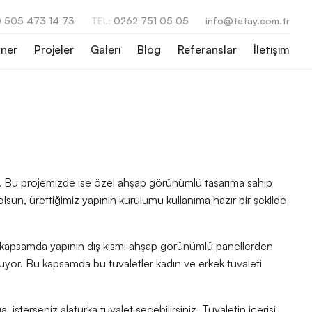
 505 473 14 73
TEL:
0262 751 05 05
info@tetay.com.tr
ner
Projeler
Galeri
Blog
Referanslar
İletişim
ruz. Bu projemizde ise özel ahşap görünümlü tasarıma sahip
lsun, ürettiğimiz yapının kurulumu kullanıma hazır bir şekilde
u kapsamda yapının dış kısmı ahşap görünümlü panellerden
uyor. Bu kapsamda bu tuvaletler kadın ve erkek tuvaleti
, isterseniz alaturka tuvalet seçebilirsiniz. Tuvaletin içerisi