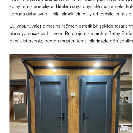
kolay temizlenebiliyor. Nitekim suya dayanıklı malzemeler kull
konuda daha ayrıntılı bilgi almak için müşteri temsilcilerimizle 
Bu yapı, tuvalet olmasına rağmen estetik bir şekilde tasarlanmış
alana yumuşak bir his verir. Bu projemizle birlikte Tetay Prefa
olmak isterseniz, hemen müşteri temsilcilerimizle görüşebilirs