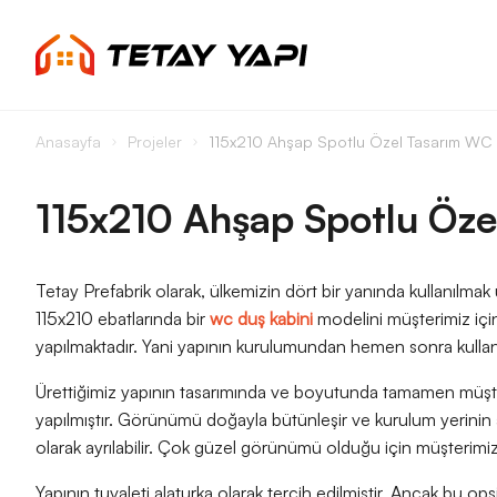
Anasayfa
Projeler
115x210 Ahşap Spotlu Özel Tasarım WC 
115x210 Ahşap Spotlu Öze
Tetay Prefabrik olarak, ülkemizin dört bir yanında kullanılma
115x210 ebatlarında bir
wc duş kabini
modelini müşterimiz için
yapılmaktadır. Yani yapının kurulumundan hemen sonra kullanm
Ürettiğimiz yapının tasarımında ve boyutunda tamamen müşte
yapılmıştır. Görünümü doğayla bütünleşir ve kurulum yerinin 
olarak ayrılabilir. Çok güzel görünümü olduğu için müşterimi
Yapının tuvaleti alaturka olarak tercih edilmiştir. Ancak bu opsi