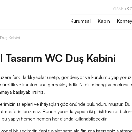
GSM:
+90
Kurumsal
Kabin
Kontey
Duş Kabini
l Tasarım WC Duş Kabini
k üzere farklı farklı yapılar üretip, gönderiyor ve kurulumu yapıyo
 ürettik ve kurulumunu gerçekleştirdik. Nitekim hangi yapı olursa o
aya başlayabilirsiniz.
rimizin talepleri ve ihtiyaçları göz önünde bulundurulmuştur. B
atmosferini bozmaz. Bunun yanında yapıda iki girişli tuvalet bulun
z bu yapıyı hemen hemen her alanda kullanabilecektir.
yonel bir seçimdir. Yani tuvalet satın aldığınızda isterseniz alafranga