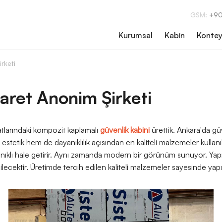
GSM:
+90
Kurumsal
Kabin
Kontey
rketi
aret Anonim Şirketi
tlarındaki kompozit kaplamalı
güvenlik kabini
ürettik. Ankara'da gü
stetik hem de dayanıklılık açısından en kaliteli malzemeler kullanı
ıklı hale getirir. Aynı zamanda modern bir görünüm sunuyor. Yapıda
ecektir. Üretimde tercih edilen kaliteli malzemeler sayesinde yapı ç