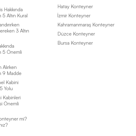
Hatay Konteyner
is Hakkında
5 Altın Kural
İzmir Konteyner
andırırken
Kahramanmaraş Konteyner
ereken 3 Altın
Düzce Konteyner
Bursa Konteyner
akkında
n 5 Önemli
n Alırken
n 9 Madde
el Kabini
5 Yolu
 Kabinleri
si Önemli
onteyner mi?
nız?