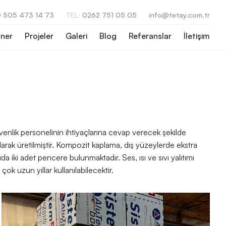
 505 473 14 73
TEL:
0262 751 05 05
info@tetay.com.tr
ner
Projeler
Galeri
Blog
Referanslar
İletişim
venlik personelinin ihtiyaçlarına cevap verecek şekilde
larak üretilmiştir. Kompozit kaplama, dış yüzeylerde ekstra
 iki adet pencere bulunmaktadır. Ses, ısı ve sıvı yalıtımı
ok uzun yıllar kullanılabilecektir.