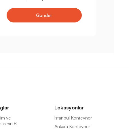
Gönder
glar
Lokasyonlar
İsim ve
İstanbul Konteyner
masının 8
Ankara Konteyner