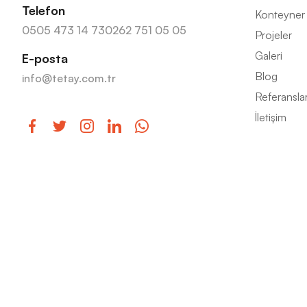
Telefon
Konteyner
0505 473 14 73
0262 751 05 05
Projeler
Galeri
E-posta
Blog
info@tetay.com.tr
Referansla
İletişim