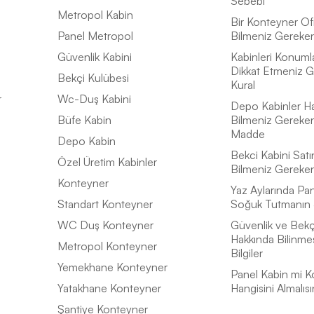
Sebebi
Metropol Kabin
Bir Konteyner Of
Panel Metropol
Bilmeniz Gereken 
Güvenlik Kabini
Kabinleri Konuml
Dikkat Etmeniz G
Bekçi Kulübesi
Kural
r
Wc-Duş Kabini
Depo Kabinler H
Büfe Kabin
Bilmeniz Gereke
Madde
Depo Kabin
Bekci Kabini Satı
Özel Üretim Kabinler
Bilmeniz Gereke
Konteyner
Yaz Aylarında Pan
Standart Konteyner
Soğuk Tutmanın 
WC Duş Konteyner
Güvenlik ve Bekçi
Hakkında Bilinme
Metropol Konteyner
Bilgiler
Yemekhane Konteyner
Panel Kabin mi K
Yatakhane Konteyner
Hangisini Almalısı
Şantiye Konteyner