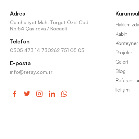
Adres
Kurumsa
Cumhuriyet Mah. Turgut Özel Cad.
Hakkımızd
No:54 Çayırova / Kocaeli
Kabin
Telefon
Konteyner
0505 473 14 73
0262 751 05 05
Projeler
Galeri
E-posta
Blog
info@tetay.com.tr
Referansla
İletişim