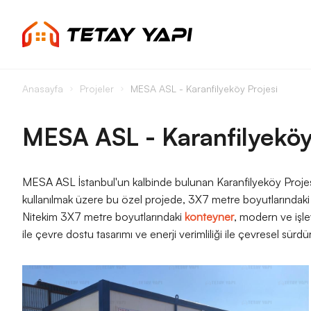
Anasayfa
Projeler
MESA ASL - Karanfilyeköy Projesi
MESA ASL - Karanfilyeköy
MESA ASL İstanbul'un kalbinde bulunan Karanfilyeköy Projes
kullanılmak üzere bu özel projede, 3X7 metre boyutlarındaki boş
Nitekim 3X7 metre boyutlarındaki
konteyner
, modern ve işle
ile çevre dostu tasarımı ve enerji verimliliği ile çevresel sürd