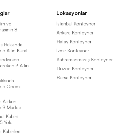
glar
Lokasyonlar
İsim ve
İstanbul Konteyner
masının 8
Ankara Konteyner
Hatay Konteyner
is Hakkında
5 Altın Kural
İzmir Konteyner
andırırken
Kahramanmaraş Konteyner
ereken 3 Altın
Düzce Konteyner
Bursa Konteyner
akkında
n 5 Önemli
n Alırken
n 9 Madde
el Kabini
5 Yolu
 Kabinleri