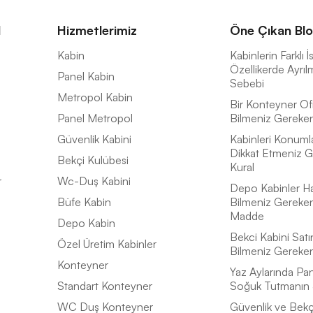
l
Hizmetlerimiz
Öne Çıkan Blo
a
Kabin
Kabinlerin Farklı 
Özellikerde Ayrıl
Panel Kabin
Sebebi
Metropol Kabin
Bir Konteyner Of
Panel Metropol
Bilmeniz Gereken 
Güvenlik Kabini
Kabinleri Konuml
Dikkat Etmeniz G
Bekçi Kulübesi
Kural
r
Wc-Duş Kabini
Depo Kabinler H
Büfe Kabin
Bilmeniz Gereke
Madde
Depo Kabin
Bekci Kabini Satı
Özel Üretim Kabinler
Bilmeniz Gereke
Konteyner
Yaz Aylarında Pan
Standart Konteyner
Soğuk Tutmanın 
WC Duş Konteyner
Güvenlik ve Bekçi