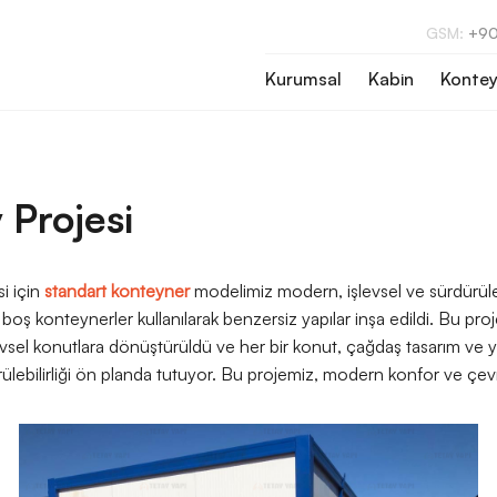
GSM:
+90
Kurumsal
Kabin
Kontey
 Projesi
i için
standart konteyner
modelimiz modern, işlevsel ve sürdürüleb
 konteynerler kullanılarak benzersiz yapılar inşa edildi. Bu proje i
vsel konutlara dönüştürüldü ve her bir konut, çağdaş tasarım ve yü
ürülebilirliği ön planda tutuyor. Bu projemiz, modern konfor ve çevr