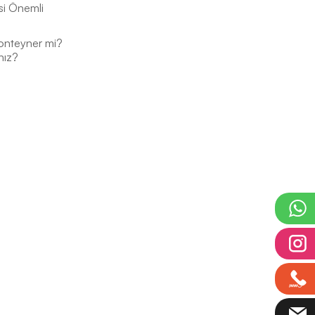
si Önemli
onteyner mi?
nız?