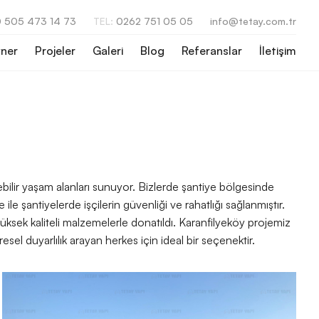
 505 473 14 73
TEL:
0262 751 05 05
info@tetay.com.tr
ner
Projeler
Galeri
Blog
Referanslar
İletişim
ilir yaşam alanları sunuyor. Bizlerde şantiye bölgesinde
le şantiyelerde işçilerin güvenliği ve rahatlığı sağlanmıştır.
ksek kaliteli malzemelerle donatıldı. Karanfilyeköy projemiz
esel duyarlılık arayan herkes için ideal bir seçenektir.