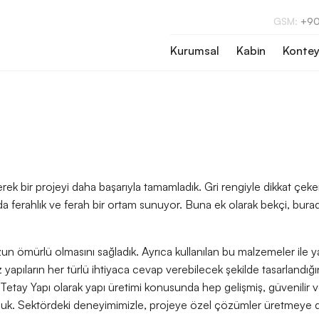
GSM:
+90
Kurumsal
Kabin
Kontey
rek bir projeyi daha başarıyla tamamladık. Gri rengiyle dikkat çek
da ferahlık ve ferah bir ortam sunuyor. Buna ek olarak bekçi, bu
e uzun ömürlü olmasını sağladık. Ayrıca kullanılan bu malzemeler ile y
miz yapıların her türlü ihtiyaca cevap verebilecek şekilde tasarland
. Tetay Yapı olarak yapı üretimi konusunda hep gelişmiş, güvenilir
koyduk. Sektördeki deneyimimizle, projeye özel çözümler üretmeye