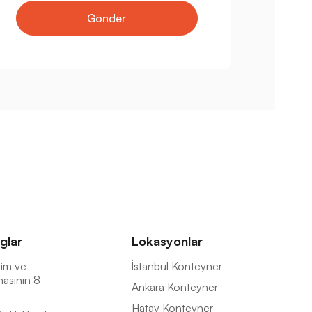
Gönder
glar
Lokasyonlar
İsim ve
İstanbul Konteyner
masının 8
Ankara Konteyner
Hatay Konteyner