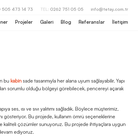
 505 473 14 73
TEL:
0262 751 05 05
info@tetay.com.tr
ner
Projeler
Galeri
Blog
Referanslar
İletişim
en bu
kabin
sade tasarımıyla her alana uyum sağlayabilir. Yapı
radan sorumlu olduğu bölgeyi görebilecek, pencereyi açarak
apıya ses, ısı ve sıvı yalıtımı sağladık. Böylece müşterimiz,
ığını gösteriyor. Bu projede, kullanım ömrü seçeneklerine
 ve kaliteli çözümler sunuyoruz. Bu projede ihtiyaçlara uygun
 devam ediyoruz.