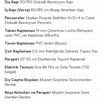
Dış Kapı
90/190 Eloksallı Alüminyum Kapı
İç Kapı (Varsa)
80/185 cm Ahşap Amerikan Kapı
Pencereler
Ebatları Projede Belirtilen 4+12+4 Isı Camlı
Eloksallı Alüminyum Pencere
Taban Kaplaması
14 mm Çimentolu Levha (Betopan)
üzeri PVC yer kaplaması (Mineflo)
Tavan Kaplaması
PVC lambri (Beyaz)
Çatı Kaplaması
0,5 mm Kalınlığında Galvaniz Trapez Sac
Parapet
25*30 cm Ebatlarında Taşonit Kaplamalı
Elektrik Tesisatı
Sıva Altı Priz ve Data Tesisatı (TSE
belgeli)
Dış Cephe Boyaları
Müşteri Seçimine Göre İstenilen
Renkte
Köşe Kolonları ve Parapet
Müşteri Seçimine Göre
İstenilen Renkte